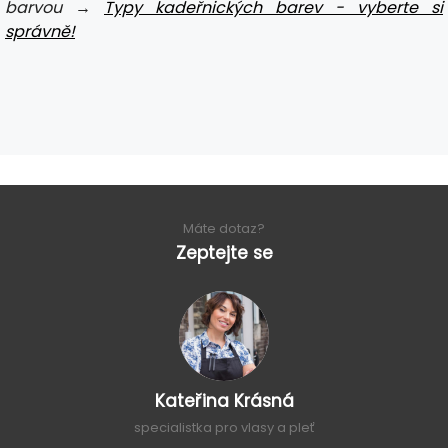
barvou →
Typy kadeřnických barev - vyberte si
správně!
Máte dotaz?
Zeptejte se
Kateřina Krásná
specialistka pro vlasy a pleť