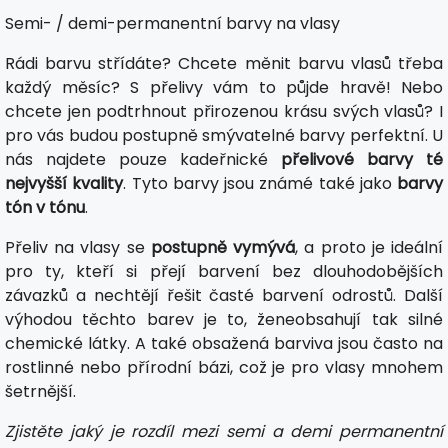
Semi- / demi-permanentní barvy na vlasy
Rádi barvu střídáte? Chcete měnit barvu vlasů třeba
každý měsíc? S přelivy vám to půjde hravě! Nebo
chcete jen podtrhnout přirozenou krásu svých vlasů? I
pro vás budou postupně smývatelné barvy perfektní. U
nás najdete pouze kadeřnické
přelivové barvy té
nejvyšší kvality
. Tyto barvy jsou známé také jako
barvy
tón v tónu
.
Přeliv na vlasy se
postupně vymývá
, a proto je ideální
pro ty, kteří si přejí barvení bez dlouhodobějších
závazků a nechtějí řešit časté barvení odrostů. Další
výhodou těchto barev je to, ženeobsahují tak silné
chemické látky. A také obsažená barviva jsou často na
rostlinné nebo přírodní bázi, což je pro vlasy mnohem
šetrnější.
Zjistěte jaký je rozdíl mezi semi a demi permanentní