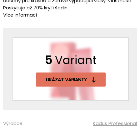
odstíny pro krásné a zdravě vypadající vlasy. Vlastnosti
Poskytuje až 70% krytí šedin...
Více informací
5
Variant
UKÁZAT VARIANTY
Výrobce:
Kadus Professional