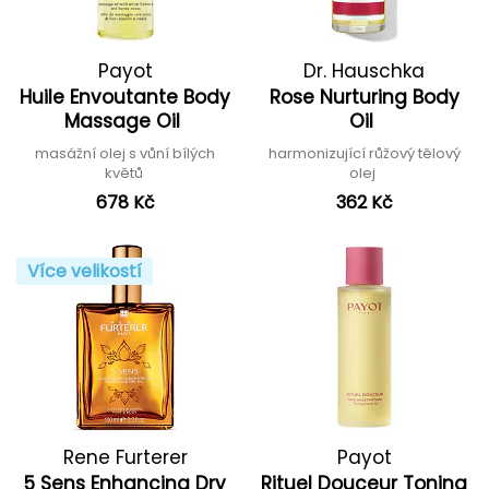
Payot
Dr. Hauschka
Huile Envoutante Body
Rose Nurturing Body
Massage Oil
Oil
masážní olej s vůní bílých
harmonizující růžový tělový
květů
olej
678 Kč
362 Kč
Více velikostí
Rene Furterer
Payot
5 Sens Enhancing Dry
Rituel Douceur Toning