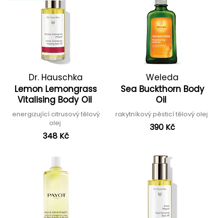
Dr. Hauschka
Weleda
Lemon Lemongrass
Sea Buckthorn Body
Vitalising Body Oil
Oil
energizující citrusový tělový
rakytníkový pěsticí tělový olej
olej
390 Kč
348 Kč