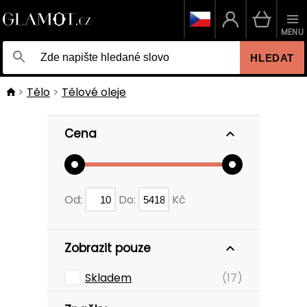
MENU
HLEDAT
Tělo
Tělové oleje
Cena
Od:
Do:
Kč
Zobrazit pouze
Skladem
(17)