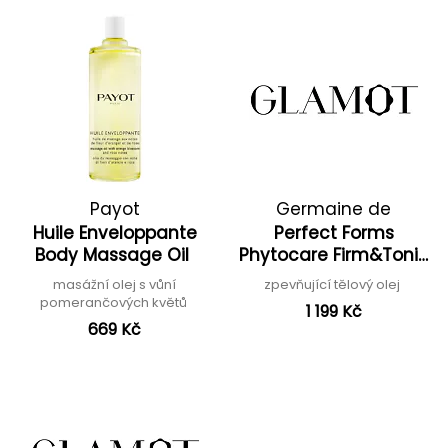
Payot
Germaine de
Huile Enveloppante
Perfect Forms
Capuccini
Body Massage Oil
Phytocare Firm&Tonic
Body Oil
masážní olej s vůní
zpevňující tělový olej
pomerančových květů
1 199 Kč
669 Kč