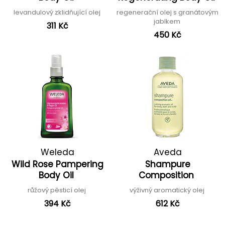
levandulový zklidňující olej
regenerační olej s granátovým
jablkem
311 Kč
450 Kč
Weleda
Aveda
Wild Rose Pampering
Shampure
Body Oil
Composition
růžový pěsticí olej
výživný aromatický olej
394 Kč
612 Kč