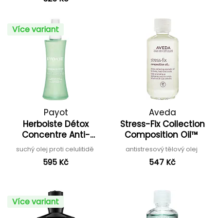
Více variant
Payot
Aveda
Herboiste Détox
Stress-Fix Collection
Concentre Anti-
Composition Oil™
Capitons
suchý olej proti celulitidě
antistresový tělový olej
595 Kč
547 Kč
Více variant