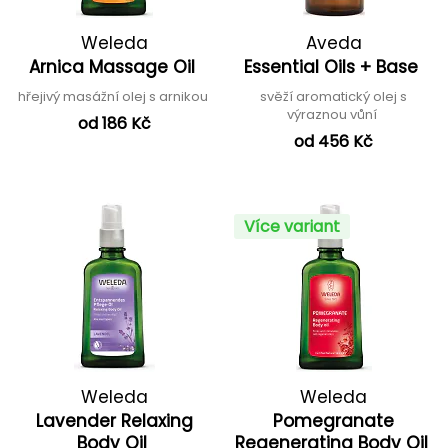
Weleda
Aveda
Arnica Massage Oil
Essential Oils + Base
hřejivý masážní olej s arnikou
svěží aromatický olej s
výraznou vůní
od 186 Kč
od 456 Kč
Více variant
Weleda
Weleda
Lavender Relaxing
Pomegranate
Body Oil
Regenerating Body Oil