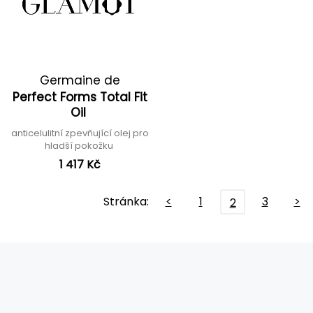
Germaine de
Perfect Forms Total Fit
Capuccini
Oil
anticelulitní zpevňující olej pro
hladší pokožku
1 417 Kč
Stránka:
<
1
3
>
2