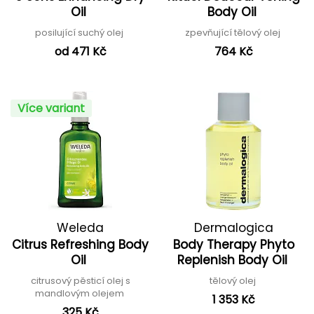
Oil
Body Oil
posilující suchý olej
zpevňující tělový olej
od 471 Kč
764 Kč
Více variant
Weleda
Dermalogica
Citrus Refreshing Body
Body Therapy Phyto
Oil
Replenish Body Oil
citrusový pěsticí olej s
tělový olej
mandlovým olejem
1 353 Kč
325 Kč