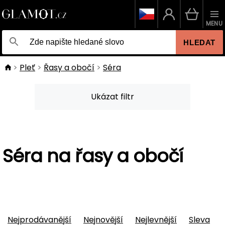
MENU
HLEDAT
Pleť
Řasy a obočí
Séra
Ukázat filtr
Séra na řasy a obočí
Nejprodávanější
Nejnovější
Nejlevnější
Sleva