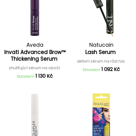
Aveda
Natucain
Invati Advanced Brow™
Lash Serum
Thickening Serum
aktivní sérum na růst řas
zhušťující sérum na obočí
1 092 Kč
Skladem
1 130 Kč
Skladem