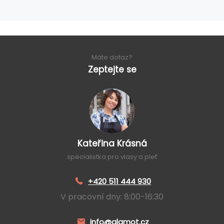
Máte dotaz?
Zeptejte se
Kateřina Krásná
specialistka pro vlasy a pleť
+420 511 444 930
V pracovní dny: 8:00-16:30
info@glamot.cz