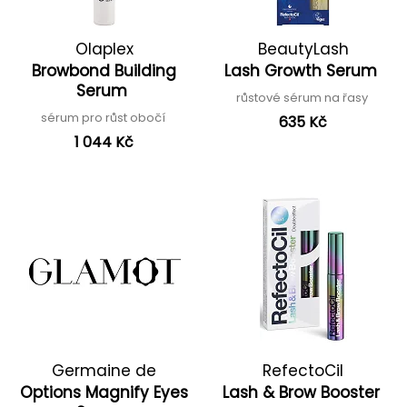
Olaplex
BeautyLash
Browbond Building
Lash Growth Serum
Serum
růstové sérum na řasy
sérum pro růst obočí
635 Kč
1 044 Kč
Germaine de
RefectoCil
Options Magnify Eyes
Lash & Brow Booster
Capuccini