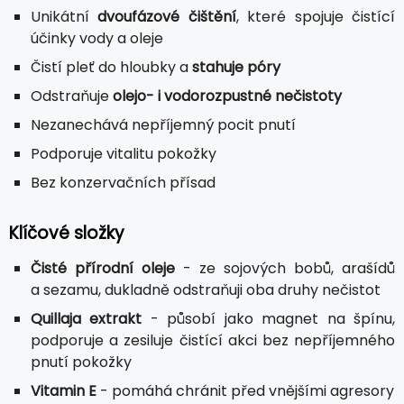
Unikátní
dvoufázové čištění
, které spojuje čistící
účinky vody a oleje
Čistí pleť do hloubky a
stahuje póry
Odstraňuje
olejo- i vodorozpustné nečistoty
Nezanechává nepříjemný pocit pnutí
Podporuje vitalitu pokožky
Bez konzervačních přísad
Klíčové složky
Čisté přírodní oleje
- ze sojových bobů, arašídů
a sezamu, dukladně odstraňuji oba druhy nečistot
Quillaja extrakt
- působí jako magnet na špínu,
podporuje a zesiluje čistící akci bez nepříjemného
pnutí pokožky
Vitamin E
- pomáhá chránit před vnějšími agresory