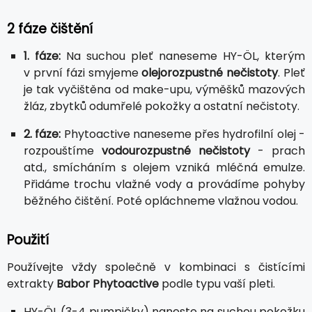
2 fáze čištění
1. fáze:
Na suchou pleť naneseme HY-ÖL, kterým
v první fázi smyjeme
olejorozpustné nečistoty
. Pleť
je tak vyčištěna od make-upu, výměšků mazových
žláz, zbytků odumřelé pokožky a ostatní nečistoty.
2. fáze:
Phytoactive naneseme přes hydrofilní olej -
rozpouštíme
vodourozpustné nečistoty
- prach
atd., smícháním s olejem vzniká mléčná emulze.
Přidáme trochu vlažné vody a provádíme pohyby
běžného čištění. Poté opláchneme vlažnou vodou.
Použití
Používejte vždy společně v kombinaci s čistícími
extrakty
Babor Phytoactive
podle typu vaší pleti.
HY-ÖL (3-4 pumpičky) naneste na suchou pokožku