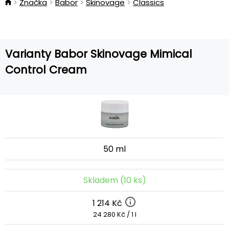
Značka
Babor
Skinovage
Classics
Varianty Babor Skinovage Mimical
Control Cream
50 ml
Skladem (10 ks)
1 214 Kč
24 280 Kč / 1 l