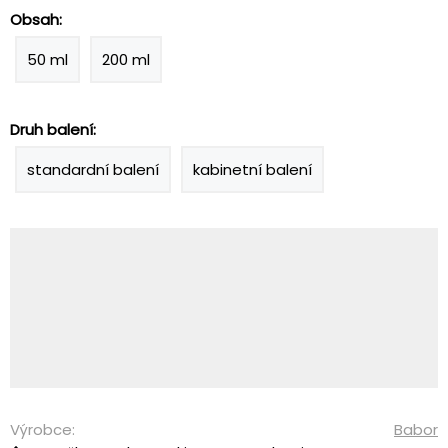
Obsah:
50 ml
200 ml
Druh balení:
standardní balení
kabinetní balení
Výrobce:
Babor