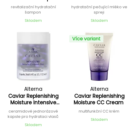
revitalizační hydratační
hydratační pečující mléko ve
šampon
spreji
Skladem
Skladem
Více variant
Alterna
Alterna
Caviar Replenishing
Caviar Replenishing
Moisture Intensive
Moisture CC Cream
Ceramide Shots
ceramidové jednorázové
multifunkční CC krém
kapsle pro hydrataci vlasů
Skladem
Skladem