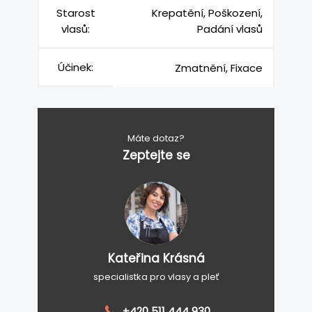
Starost
Krepatění, Poškození,
vlasů:
Padání vlasů
Účinek:
Zmatnění, Fixace
Máte dotaz?
Zeptejte se
Kateřina Krásná
specialistka pro vlasy a pleť
+420 511 444 930