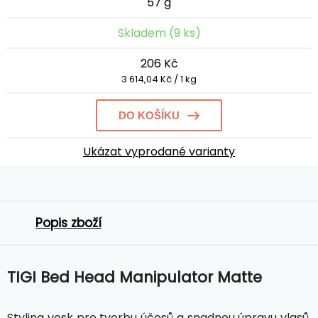
57 g
Skladem (9 ks)
206 Kč
3 614,04 Kč / 1 kg
DO KOŠÍKU
Ukázat vyprodané varianty
Popis zboží
TIGI Bed Head Manipulator Matte
Styling vosk pro tvorbu účesů a snadnou úpravu vlasů,