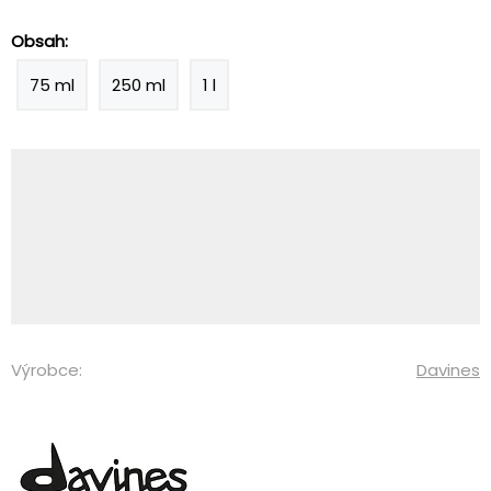
Obsah:
75 ml
250 ml
1 l
Výrobce:
Davines