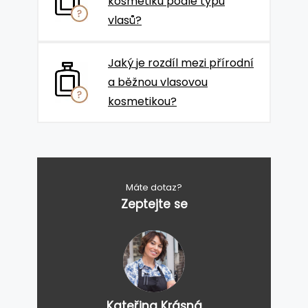
kosmetiku podle typu
vlasů?
Jaký je rozdíl mezi přírodní
a běžnou vlasovou
kosmetikou?
Máte dotaz?
Zeptejte se
Kateřina Krásná