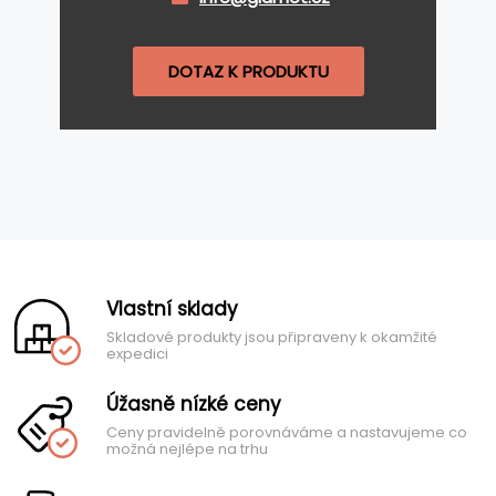
DOTAZ K PRODUKTU
Vlastní sklady
Skladové produkty jsou připraveny k okamžité
expedici
Úžasně nízké ceny
Ceny pravidelně porovnáváme a nastavujeme co
možná nejlépe na trhu