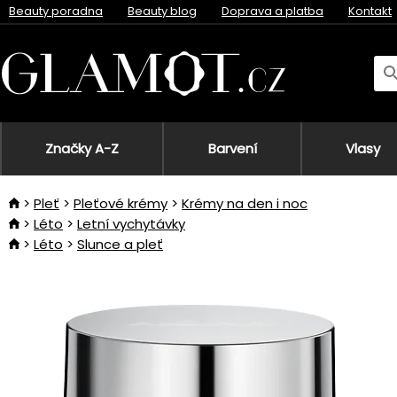
Beauty poradna
Beauty blog
Doprava a platba
Kontakt
Značky A-Z
Barvení
Vlasy
Pleť
Pleťové krémy
Krémy na den i noc
Léto
Letní vychytávky
Léto
Slunce a pleť