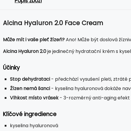
Popis zboží
Alcina Hyaluron 2.0 Face Cream
Může mít i vaše pleť žízeň?
Ano! Může být doslová žízniv
Alcina Hyaluron 2.0
je jedinečný hydratační krém s kyse
Účinky
Stop dehydrataci
- předchází vysušení pleti, ztrátě 
Žízen nemá šanci
- kyselina hyaluronová dokáže navá
Vlhkost místo vrásek
- 3-rozměrný anti-aging efekt b
Klíčové ingredience
kyselina hyaluronová