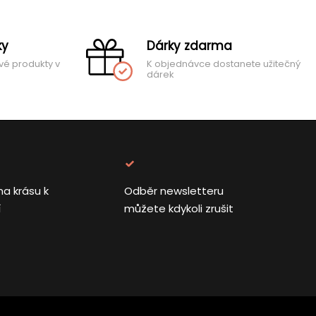
ky
Dárky zdarma
vé produkty v
K objednávce dostanete užitečný
dárek
na krásu k
Odběr newsletteru
í
můžete kdykoli zrušit