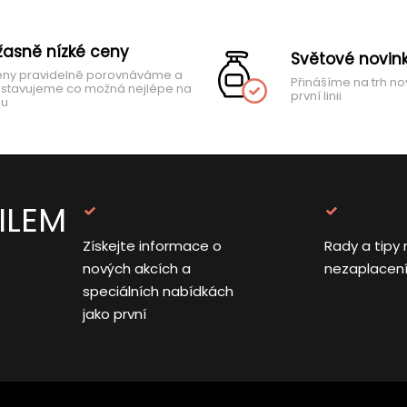
žasně nízké ceny
Světové novin
ny pravidelně porovnáváme a
Přinášíme na trh no
stavujeme co možná nejlépe na
první linii
hu
ILEM
Získejte informace o
Rady a tipy 
nových akcích a
nezaplacen
speciálních nabídkách
jako první