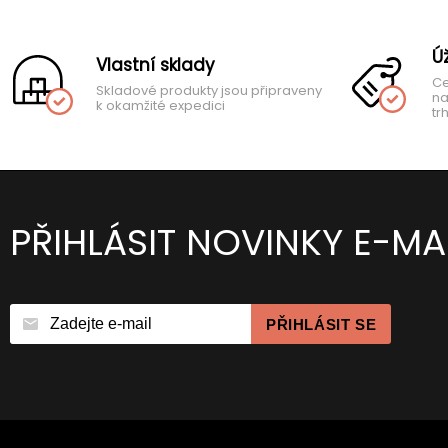
Ú
Vlastní sklady
Ce
Skladové produkty jsou připraveny
na
k okamžité expedici
tr
PŘIHLÁSIT NOVINKY E-MA
PŘIHLÁSIT SE