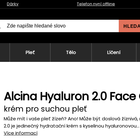
Dárky
Telefon nyní offline
HLED
Pleť
Tělo
Líčení
Alcina Hyaluron 2.0 Fac
krém pro suchou pleť
Může mít i vaše pleť žízeň? Ano! Může být doslová žíznivá
2.0 je jedinečný hydratační krém s kyselinou hyaluronovou...
Více informací