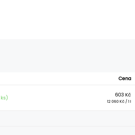
m
Cena
603 Kč
 ks)
12 060 Kč / 1 l