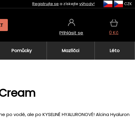
Registrujte se
a získejte
výhody!
CZK
AT
0 Kč
Přihlásit se
Pomůcky
Mazlíčci
Léto
e Cream
, ne po vodě, ale po KYSELINĚ HYALURONOVÉ! Alcina Hyaluron