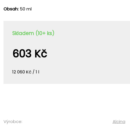
Obsah:
50 ml
Skladem (10+ ks)
603 Kč
12 060 Kč / 1 l
Výrobce:
Alcina