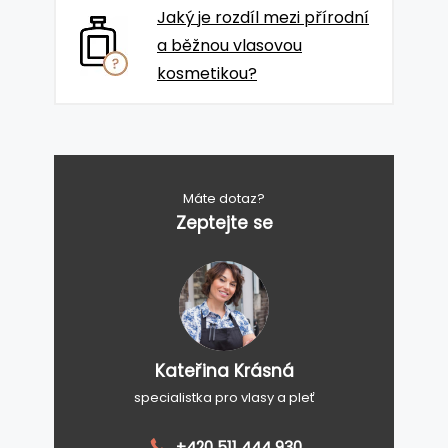
Jaký je rozdíl mezi přírodní
a běžnou vlasovou
kosmetikou?
Máte dotaz?
Zeptejte se
Kateřina Krásná
specialistka pro vlasy a pleť
+420 511 444 930