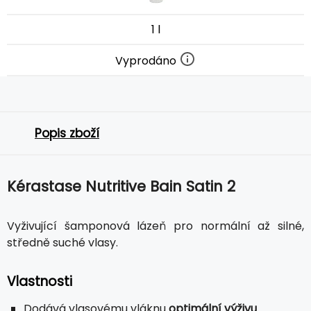
1 l
Vyprodáno
Popis zboží
Kérastase Nutritive Bain Satin 2
Vyživující šamponová lázeň pro normální až silné,
středně suché vlasy.
Vlastnosti
Dodává vlasovému vláknu
optimální výživu
.