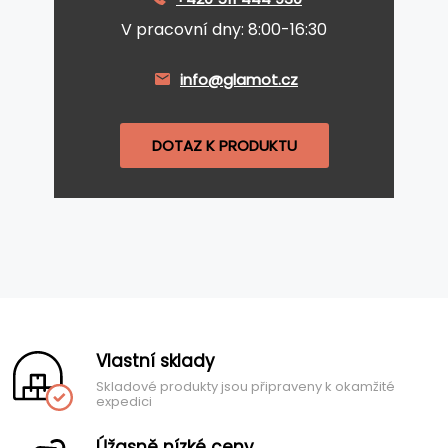
V pracovní dny: 8:00-16:30
info@glamot.cz
DOTAZ K PRODUKTU
Vlastní sklady
Skladové produkty jsou připraveny k okamžité
expedici
Úžasně nízké ceny