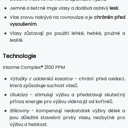
Jemně a šetrně myje vlasy a dodává oslnivý
lesk
.
Vlas znovu nabývá na rovnováze a je
chráněn před
vysoušením
.
Vlasy zůstavají po použití lehké, hebké, pružné a
lesklé.
Technologie
Irisome Complex® 2100 PPM
Výtažky z oddenků kosatce
- chrání před oxidací,
která způsobuje suchost vlasů.
Glukóza
- stimulují výživu a představují skutečný
přínos energie pro výživu vlákna již od kořínků.
Bílkoviny
- kompenzují nedostatek výživy délek a
jsou důležité stavební prvky vlasu, nezbytné pro
výživu a hebkost.