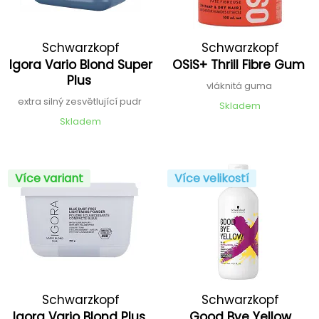
Schwarzkopf
Schwarzkopf
Igora Vario Blond Super
OSiS+ Thrill Fibre Gum
Professional
Professional
Plus
vláknitá guma
extra silný zesvětlující pudr
Skladem
Skladem
Více variant
Více velikostí
Schwarzkopf
Schwarzkopf
Igora Vario Blond Plus
Good Bye Yellow
Professional
Professional