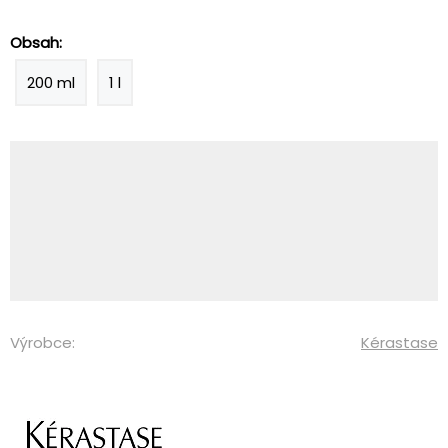
Obsah:
200 ml
1 l
Výrobce:
Kérastase