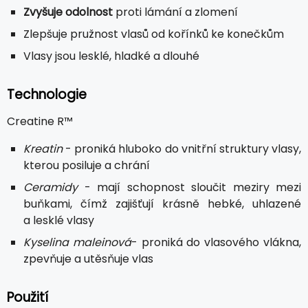
Zvyšuje odolnost
proti lámání a zlomení
Zlepšuje pružnost vlasů od kořínků ke konečkům
Vlasy jsou lesklé, hladké a dlouhé
Technologie
Creatine R™
Kreatin
- proniká hluboko do vnitřní struktury vlasy,
kterou posiluje a chrání
Ceramidy
- mají schopnost sloučit meziry mezi
buňkami, čímž zajišťují krásně hebké, uhlazené
a lesklé vlasy
Kyselina maleinová
- proniká do vlasového vlákna,
zpevňuje a utěsňuje vlas
Použití