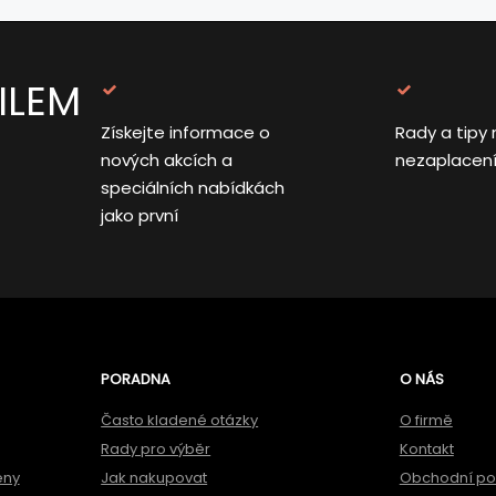
ILEM
Získejte informace o
Rady a tipy 
nových akcích a
nezaplacen
speciálních nabídkách
jako první
PORADNA
O NÁS
Často kladené otázky
O firmě
Rady pro výběr
Kontakt
ěny
Jak nakupovat
Obchodní p