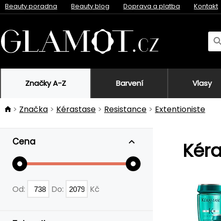
Beauty poradna
Beauty blog
Doprava a platba
Kontakt
Značky A-Z
Barvení
Vlasy
Značka
Kérastase
Resistance
Extentioniste
Cena
Kéra
Od:
Do:
Kč