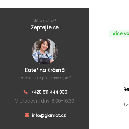
Máte dotaz?
Zeptejte se
Více va
Kateřina Krásná
specialistka pro vlasy a pleť
Re
+420 511 444 930
V pracovní dny: 8:00-16:30
te
info@glamot.cz