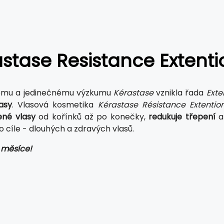
stase Resistance Extenti
ému a jedinečnému výzkumu
Kérastase
vznikla řada
Exte
lasy
. Vlasová kosmetika
Kérastase Résistance Extention
ené vlasy
od kořínků až po konečky,
redukuje třepení
a
 cíle - dlouhých a zdravých vlasů.
 měsíce!