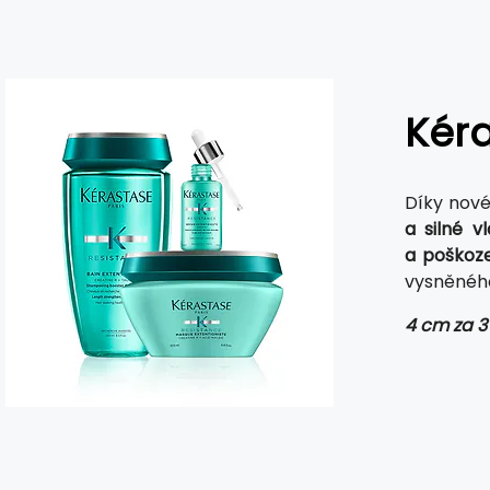
Kéra
Díky nov
a silné v
a poškoz
vysněného
4 cm za 3