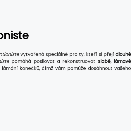
oniste
ntioniste
vytvořená speciálně pro ty, kteří si přejí
dlouhé
iste
pomáhá posilovat a rekonstruovat
slabé, lámav
 lámání konečků, čímž vám pomůže dosáhnout vašeh