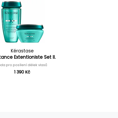
Kérastase
tance Extentioniste Set II.
da pro posílení délek vlasů
1 390 Kč