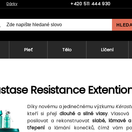
+420 511 444 930
Dárky
HLED
Pleť
Tělo
Líčení
stase Resistance Extention
Díky novému a jedinečnému výzkumu
Kérast
kteří si přejí
dlouhé a silné vlasy
. Vlasová
posilovat a rekonstruovat
slabé, lámavé a
třepení
a lámání konečků, čímž vám pom