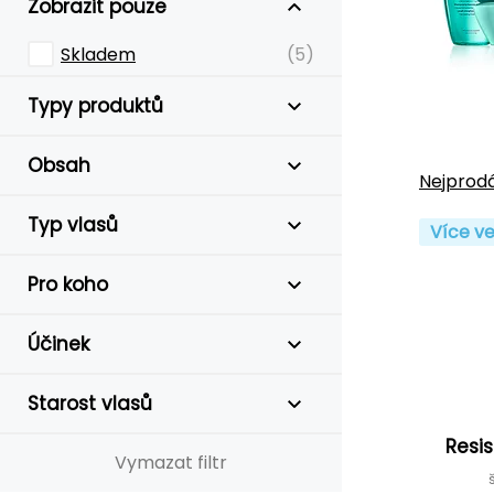
Zobrazit pouze
Skladem
(5)
Typy produktů
Obsah
Nejprodá
Typ vlasů
Více ve
Pro koho
Účinek
Starost vlasů
Resi
Vymazat filtr