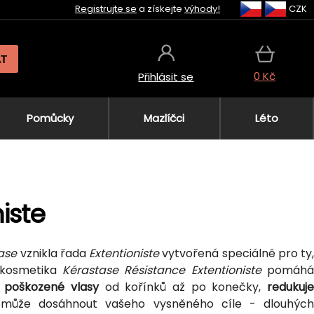
Registrujte se
a získejte
výhody!
CZK
AT
0 Kč
Přihlásit se
Pomůcky
Mazlíčci
Léto
iste
ase
vznikla řada
Extentioniste
vytvořená speciálně pro ty,
 kosmetika
Kérastase Résistance Extentioniste
pomáh
 poškozené vlasy
od kořínků až po konečky,
redukuj
ůže dosáhnout vašeho vysněného cíle - dlouhých