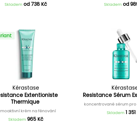
od 738 Kč
od 98
Skladem
Skladem
riant
Kérastase
Kérastas
sistance Extentioniste
Resistance Sérum Ex
Thermique
koncentrované sérum pro 
rmoaktivní krém na fénování
1 351
Skladem
965 Kč
Skladem