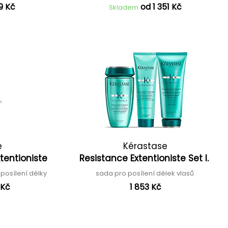
9 Kč
od 1 351 Kč
Skladem
e
Kérastase
tentioniste
Resistance Extentioniste Set I.
posílení délky
sada pro posílení délek vlasů
 Kč
1 853 Kč