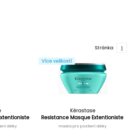
Stránka:
1
Více velikostí
e
Kérastase
xtentioniste
Resistance Masque Extentioniste
lení délky
maska pro posílení délky