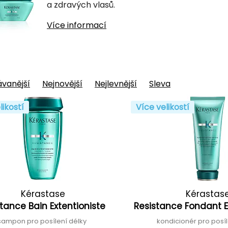
a zdravých vlasů.
Více informací
vanější
Nejnovější
Nejlevnější
Sleva
likostí
Více velikostí
Kérastase
Kérastas
stance Bain Extentioniste
Resistance Fondant E
šampon pro posílení délky
kondicionér pro posí