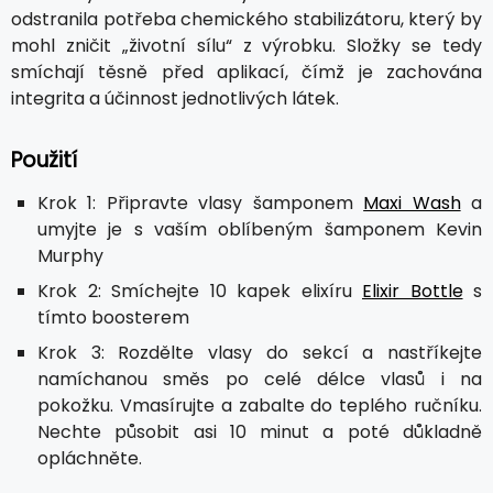
odstranila potřeba chemického stabilizátoru, který by
mohl zničit „životní sílu“ z výrobku. Složky se tedy
smíchají těsně před aplikací, čímž je zachována
integrita a účinnost jednotlivých látek.
Použití
Krok 1: Připravte vlasy šamponem
Maxi Wash
a
umyjte je s vaším oblíbeným šamponem Kevin
Murphy
Krok 2: Smíchejte 10 kapek elixíru
Elixir Bottle
s
tímto boosterem
Krok 3: Rozdělte vlasy do sekcí a nastříkejte
namíchanou směs po celé délce vlasů i na
pokožku. Vmasírujte a zabalte do teplého ručníku.
Nechte působit asi 10 minut a poté důkladně
opláchněte.