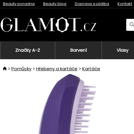
Beauty poradna
Beauty blog
Doprava a platba
Kontakt
Značky A-Z
Barvení
Vlasy
Pomůcky
Hřebeny a kartáče
Kartáče