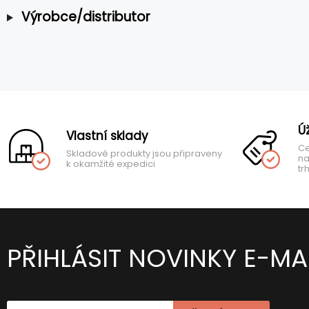
Výrobce/distributor
Ú
Vlastní sklady
Ce
Skladové produkty jsou připraveny
na
k okamžité expedici
tr
PŘIHLÁSIT NOVINKY E-MA