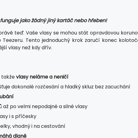
 funguje jako žádný jiný kartáč nebo hřeben!
 právě teď. Vaše vlasy se mohou stát opravdovou koruno
 Teezeru. Tento jednoduchý krok zaručí konec kolotoč
jší vlasy než kdy dřív.
, takže
vlasy neláme a neničí
šťuje dokonalé rozčesání a hladký skluz bez zacuchání
kubání
 až po velmi nepodajné a silné vlasy
asy i s příčesky
belky, vhodný i na cestování
áhá dlaně