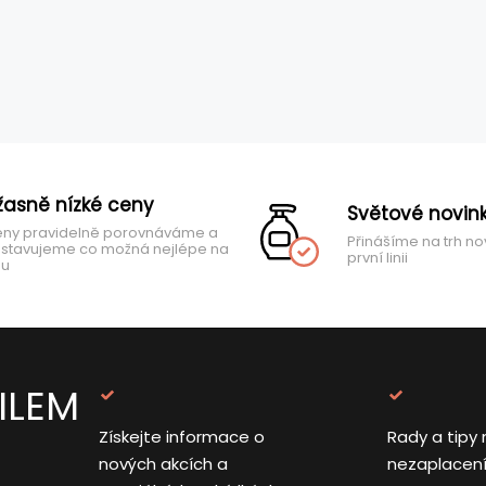
žasně nízké ceny
Světové novin
ny pravidelně porovnáváme a
Přinášíme na trh no
stavujeme co možná nejlépe na
první linii
hu
ILEM
Získejte informace o
Rady a tipy 
nových akcích a
nezaplacen