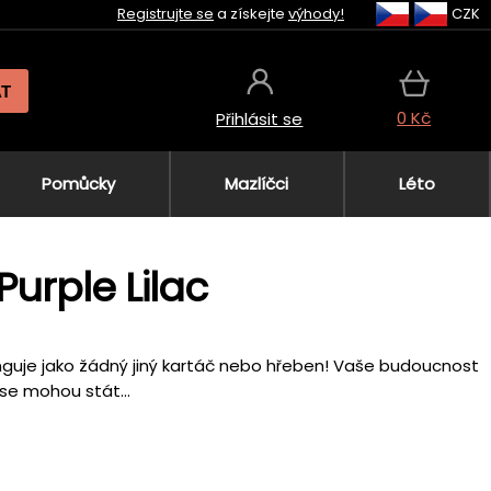
Registrujte se
a získejte
výhody!
CZK
AT
0 Kč
Přihlásit se
Pomůcky
Mazlíčci
Léto
Purple Lilac
unguje jako žádný jiný kartáč nebo hřeben! Vaše budoucnost
se mohou stát...