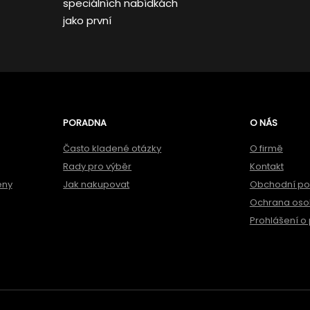
speciálních nabídkách
jako první
PORADNA
O NÁS
Často kladené otázky
O firmě
Rady pro výběr
Kontakt
ěny
Jak nakupovat
Obchodní p
Ochrana oso
Prohlášení o 