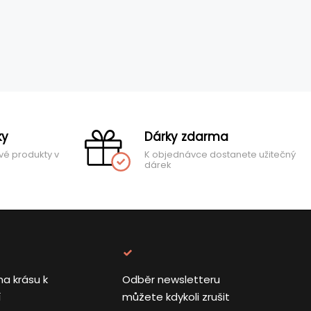
ky
Dárky zdarma
vé produkty v
K objednávce dostanete užitečný
dárek
na krásu k
Odběr newsletteru
í
můžete kdykoli zrušit