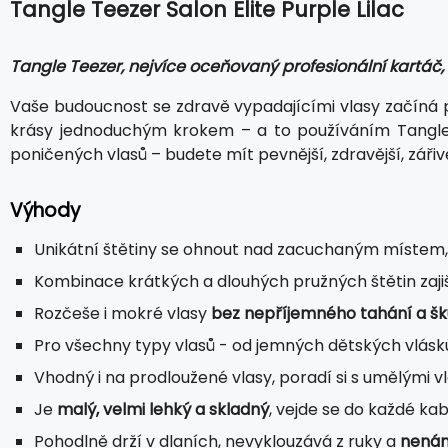
Tangle Teezer Salon Elite Purple Lilac
Tangle Teezer, nejvíce oceňovaný profesionální kartáč,
Vaše budoucnost se zdravě vypadajícími vlasy začíná
krásy jednoduchým krokem – a to používáním Tangle
poničených vlasů – budete mít pevnější, zdravější, zářivě
Výhody
Unikátní štětiny se ohnout nad zacuchaným místem
Kombinace krátkých a dlouhých pružných štětin zaji
Rozčeše i mokré vlasy
bez nepříjemného tahání a š
Pro všechny typy vlasů - od jemných dětských vlásků
Vhodný i na prodloužené vlasy, poradí si s umělými vl
Je
malý, velmi lehký a skladný
, vejde se do každé ka
Pohodlně drží v dlaních, nevyklouzává z ruky a
nenám