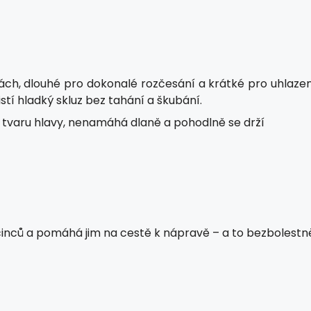
ách, dlouhé pro dokonalé rozčesání a krátké pro uhlazen
stí hladký skluz bez tahání a škubání.
 tvaru hlavy, nenamáhá dlaně a pohodlně se drží
ločinců a pomáhá jim na cestě k nápravě – a to bezbolestn