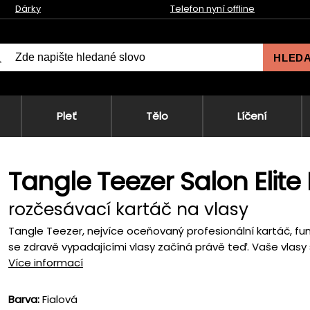
Dárky
Telefon nyní offline
HLED
Pleť
Tělo
Líčení
Tangle Teezer Salon Elite 
rozčesávací kartáč na vlasy
Tangle Teezer, nejvíce oceňovaný profesionální kartáč, f
se zdravě vypadajícími vlasy začíná právě teď. Vaše vlasy 
Více informací
Barva:
Fialová