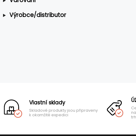
Varování
Výrobce/distributor
Ú
Vlastní sklady
Ce
Skladové produkty jsou připraveny
na
k okamžité expedici
tr