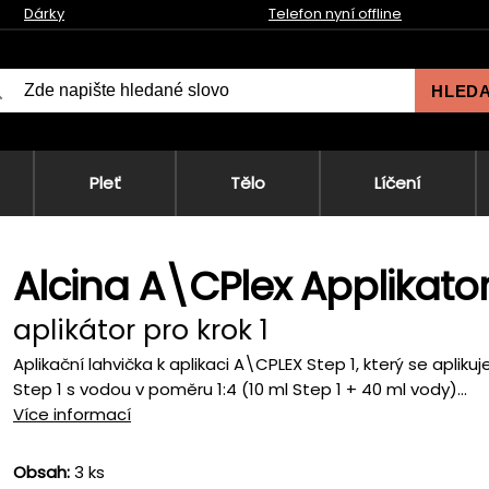
Dárky
Telefon nyní offline
HLED
Pleť
Tělo
Líčení
Alcina A\CPlex Applikator
aplikátor pro krok 1
Aplikační lahvička k aplikaci A\CPLEX Step 1, který se apl
Step 1 s vodou v poměru 1:4 (10 ml Step 1 + 40 ml vody)...
Více informací
Obsah:
3 ks