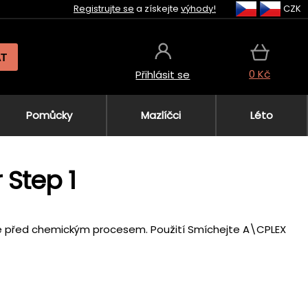
Registrujte se
a získejte
výhody!
CZK
AT
0 Kč
Přihlásit se
Pomůcky
Mazlíčci
Léto
 Step 1
ikuje před chemickým procesem. Použití Smíchejte A\CPLEX