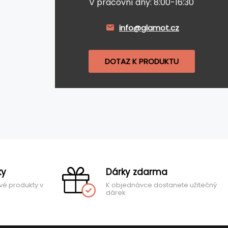
V pracovní dny: 8:00-16:30
info@glamot.cz
DOTAZ K PRODUKTU
ky
Dárky zdarma
vé produkty v
K objednávce dostanete užitečný
dárek