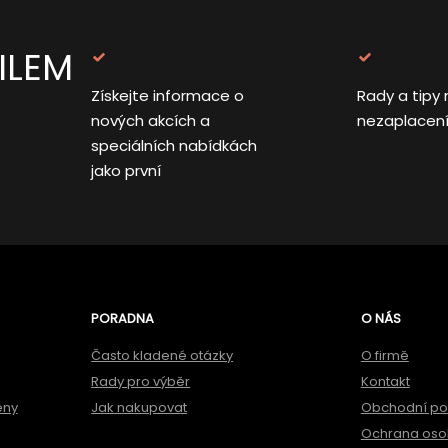
ILEM
Získejte informace o
Rady a tipy 
nových akcích a
nezaplacen
speciálních nabídkách
jako první
PORADNA
O NÁS
Často kladené otázky
O firmě
Rady pro výběr
Kontakt
ěny
Jak nakupovat
Obchodní p
Ochrana oso