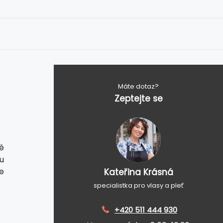
Máte dotaz?
Zeptejte se
ě
u
e
Kateřina Krásná
specialistka pro vlasy a pleť
+420 511 444 930