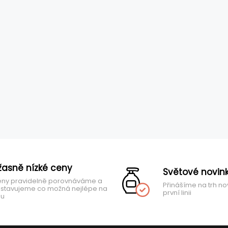
žasně nízké ceny
Světové novin
ny pravidelně porovnáváme a
Přinášíme na trh no
stavujeme co možná nejlépe na
první linii
hu