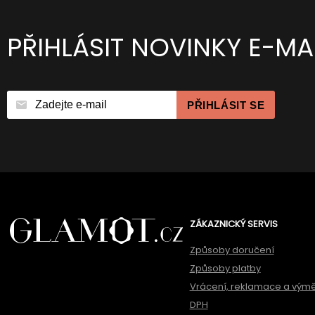
PŘIHLÁSIT NOVINKY E-MA
PŘIHLÁSIT SE
ZÁKAZNICKÝ SERVIS
Způsoby doručení
Způsoby platby
Vrácení, reklamace a vým
DPH