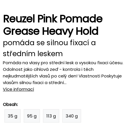
Reuzel Pink Pomade
Grease Heavy Hold
pomáda se silnou fixací a
středním leskem
Pomáda na vlasy pro střední lesk a vysokou fixaci účesu.
Odolnost jako cihlová zeď - kontrola i těch
nejkudrnatějších vlasů po celý den! Vlastnosti Poskytuje
vlasům silnou fixaci a střední...
Více informací
Obsah:
35 g
95 g
113 g
340 g