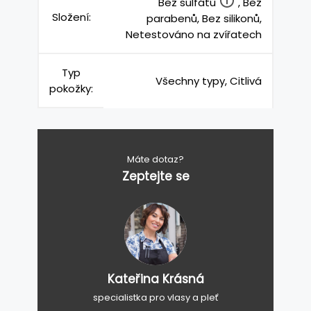
Bez sulfátů
, Bez
Složení:
parabenů, Bez silikonů,
Netestováno na zvířatech
Typ
Všechny typy, Citlivá
pokožky:
Máte dotaz?
Zeptejte se
Kateřina Krásná
specialistka pro vlasy a pleť