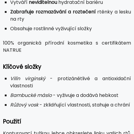
Vytváří
neviditelnou
hydratační bariéru
Zabraňuje rozmazávání a roztečení
rtěnky a lesku
na rty
Obsahuje rostlinné vyživující složky
100% organická přírodní kosmetika s certifikátem
NATRUE
Klíčové složky
Vilín virginský
- protizánětlivé a antioxidační
vlastnosti
Bambucké máslo
- vyživuje a dodává hebkost
Růžový vosk
- zklidňující vlastnosti, stahuje a chrání
Použití
Konturovací tužkou lehce obkreslete linku vašich rtů,