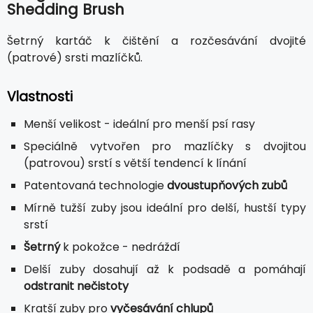
Shedding Brush
Šetrný kartáč k čištění a rozčesávání dvojité
(patrové) srsti mazlíčků.
Vlastnosti
Menší velikost - ideální pro menší psí rasy
Speciálně vytvořen pro mazlíčky s dvojitou
(patrovou) srstí s větší tendencí k línání
Patentovaná technologie
dvoustupňových zubů
Mírně tužší zuby jsou ideální pro delší, hustší typy
srstí
Šetrný
k pokožce - nedráždí
Delší zuby dosahují až k podsadě a pomáhají
odstranit nečistoty
Kratší zuby pro
vyčesávání chlupů