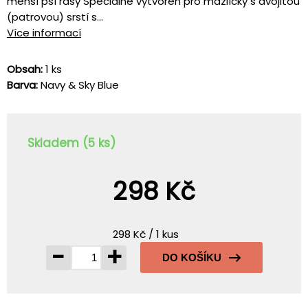
menší psí rasy Speciálně vytvořen pro mazlíčky s dvojitou
(patrovou) srstí s...
Více informací
Obsah:
1 ks
Barva:
Navy & Sky Blue
Skladem (5 ks)
298 Kč
298 Kč / 1 kus
-
+
DO KOŠÍKU