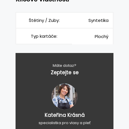
Štětiny / Zuby:
Syntetika
Typ kartáče:
Plochý
Máte dotaz?
Zeptejte se
Kateřina Krásná
specialistka pro vlasy a pleť