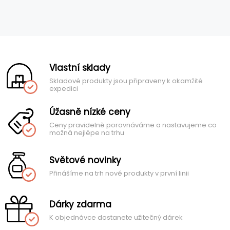
Vlastní sklady
Skladové produkty jsou připraveny k okamžité
expedici
Úžasně nízké ceny
Ceny pravidelně porovnáváme a nastavujeme co
možná nejlépe na trhu
Světové novinky
Přinášíme na trh nové produkty v první linii
Dárky zdarma
K objednávce dostanete užitečný dárek