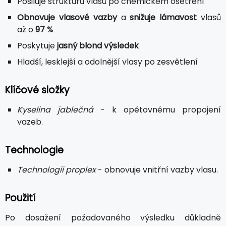
Posiluje strukturu vlasů po chemickém ošetření
Obnovuje vlasové vazby
a
snižuje lámavost
vlasů
až o
97 %
Poskytuje
jasný blond výsledek
Hladší, lesklejší a odolnější vlasy po zesvětlení
Klíčové složky
Kyselina jablečná
- k opětovnému propojení
vazeb.
Technologie
Technologii proplex
- obnovuje vnitřní vazby vlasu.
Použití
Po dosažení požadovaného výsledku důkladně