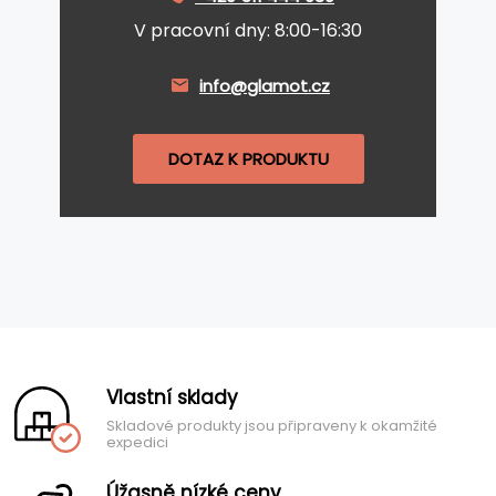
V pracovní dny: 8:00-16:30
info@glamot.cz
DOTAZ K PRODUKTU
Vlastní sklady
Skladové produkty jsou připraveny k okamžité
expedici
Úžasně nízké ceny