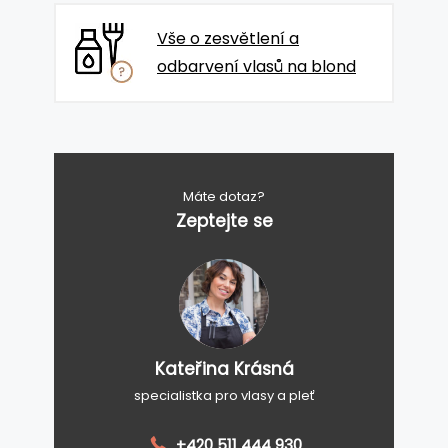
Vše o zesvětlení a
odbarvení vlasů na blond
Máte dotaz?
Zeptejte se
Kateřina Krásná
specialistka pro vlasy a pleť
+420 511 444 930