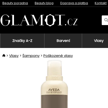
Beauty poradna
Beauty blog
Doprava a platba
Kontakt
Značky A-Z
Barvení
Vlasy
Vlasy
Šampony
Poškozené vlasy