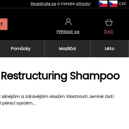
Registrujte se
a získejte
výhody!
CZK
AT
0 Kč
Přihlásit se
Pomůcky
Mazlíčci
Léto
estructuring Shampoo
k silnějším a zdravějším vlasům Vlastnosti Jemně čistí
pěnicí systém...