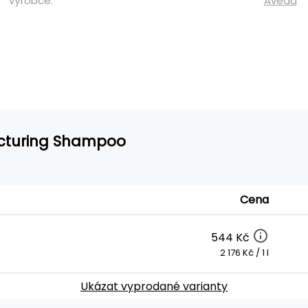
Výrobce:
Aveda
cturing Shampoo
Cena
544 Kč
2 176 Kč / 1 l
Ukázat vyprodané varianty