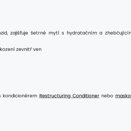
zid, zajišťuje šetrné mytí s hydratačním a zhebčující
ození zevnitř ven
 s kondicionérem
Restructuring Conditioner
nebo
masko