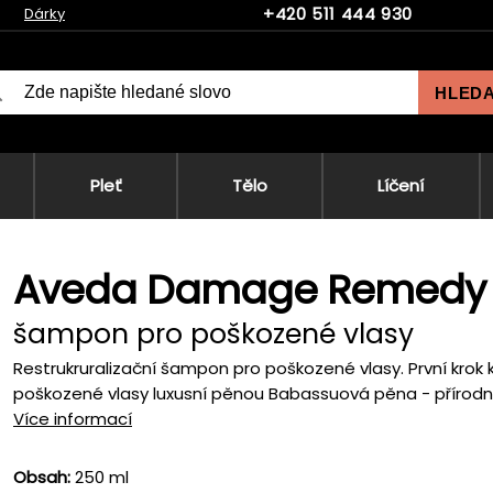
+420 511 444 930
Dárky
HLED
Pleť
Tělo
Líčení
Aveda Damage Remedy R
šampon pro poškozené vlasy
Restrukruralizační šampon pro poškozené vlasy. První krok 
poškozené vlasy luxusní pěnou Babassuová pěna - přírodní 
Více informací
Obsah:
250 ml