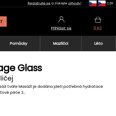
Registrujte se
a získejte
výhody!
CZK
AT
0 Kč
Přihlásit se
Pomůcky
Mazlíčci
Léto
age Glass
ičej
masáž tváře Masáží je dodána pleti potřebná hydratace
eťové péče 2...