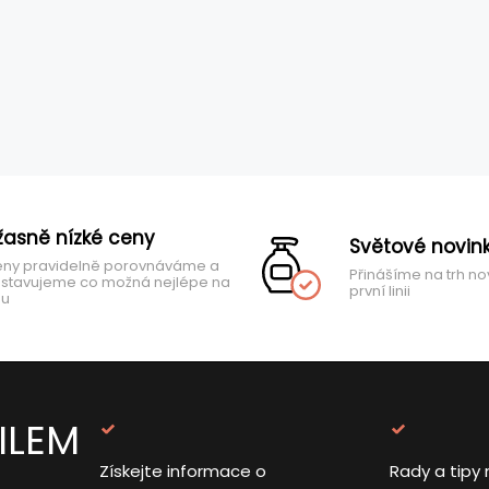
žasně nízké ceny
Světové novin
ny pravidelně porovnáváme a
Přinášíme na trh no
stavujeme co možná nejlépe na
první linii
hu
ILEM
Získejte informace o
Rady a tipy 