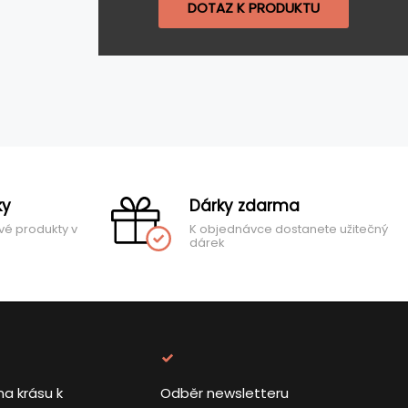
DOTAZ K PRODUKTU
ky
Dárky zdarma
vé produkty v
K objednávce dostanete užitečný
dárek
na krásu k
Odběr newsletteru