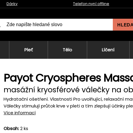
Dárky
Telefon nyní offline
HLED
Pleť
Tělo
Líčení
Payot Cryospheres Mass
masážní kryosférové válečky na obl
Hydratační ošetření. Vlastnosti Pro uvolňující, relaxační 
Válečky stimulují průtok krve v pleti a tím zlepšují účinky pl
Více informací
Obsah:
2 ks