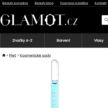
Beauty poradna
Beauty blog
Doprava a platba
Kontakt
Značky A-Z
Barvení
Vlasy
Pleť
Kosmetické sady