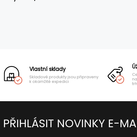
Ú
Vlastní sklady
Ce
Skladové produkty jsou připraveny
na
k okamžité expedici
tr
PŘIHLÁSIT NOVINKY E-MA