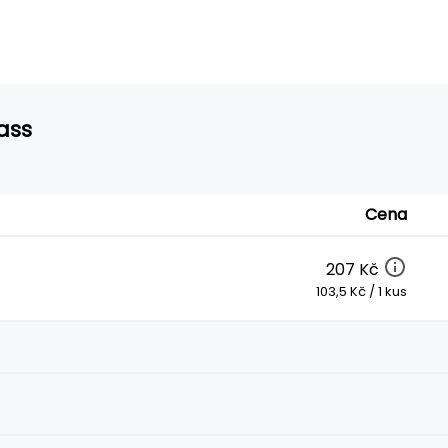
ass
Cena
207 Kč
103,5 Kč / 1 kus