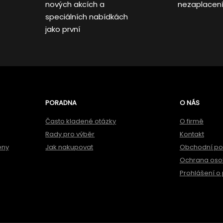
nových akcích a
nezaplacen
speciálních nabídkách
jako první
PORADNA
O NÁS
Často kladené otázky
O firmě
Rady pro výběr
Kontakt
ěny
Jak nakupovat
Obchodní p
Ochrana oso
Prohlášení o 