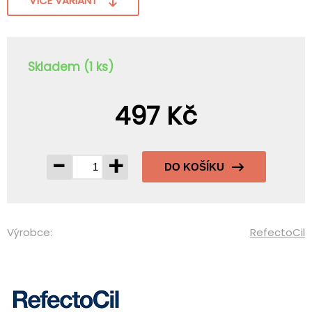
VÍCE VARIANT
Skladem (1 ks)
497 Kč
-
+
DO KOŠÍKU
Výrobce:
RefectoCil