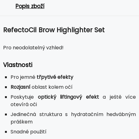
Popis zboží
RefectoCil Brow Highlighter Set
Pro neodolatelný vzhled!
Vlastnosti
Pro jemné
třpytivé efekty
Rozjasní
oblast kolem očí
Poskytuje
optický liftingový efekt
a ještě více
otevírá oči
Jedinečná struktura s hydratačním hedvábným
práškem
Snadné použití