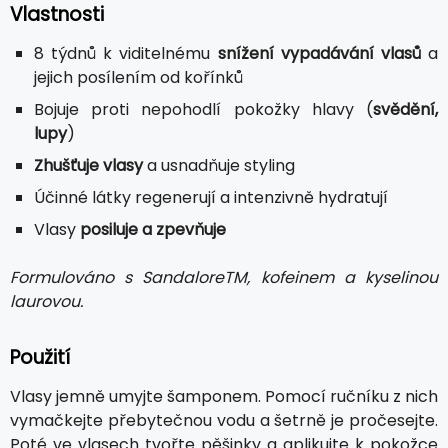
Vlastnosti
8 týdnů k viditelnému
snížení vypadávání vlasů
a
jejich posílením od kořínků
Bojuje proti nepohodlí pokožky hlavy (
svědění,
lupy
)
Zhušťuje vlasy
a usnadňuje styling
Účinné látky regenerují a intenzivně hydratují
Vlasy
posiluje a zpevňuje
Formulováno s SandaloreTM, kofeinem a kyselinou
laurovou.
Použití
Vlasy jemně umyjte šamponem. Pomocí ručníku z nich
vymačkejte přebytečnou vodu a šetrně je pročesejte.
Poté ve vlasech tvořte pěšinky a aplikujte k pokožce