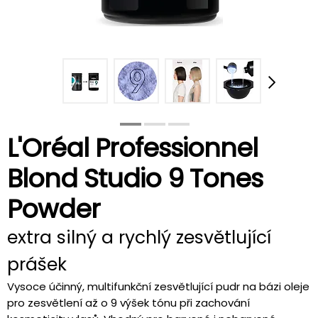
L'Oréal Professionnel
Blond Studio 9 Tones
Powder
extra silný a rychlý zesvětlující
prášek
Vysoce účinný, multifunkční zesvětlující pudr na bázi oleje
pro zesvětlení až o 9 výšek tónu při zachování