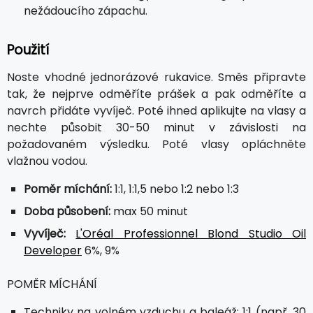
nežádoucího zápachu.
Použití
Noste vhodné jednorázové rukavice. Směs připravte
tak, že nejprve odměříte prášek a pak odměříte a
navrch přidáte vyvíječ. Poté ihned aplikujte na vlasy a
nechte působit 30-50 minut v závislosti na
požadovaném výsledku. Poté vlasy opláchněte
vlažnou vodou.
Poměr míchání:
1:1, 1:1,5 nebo 1:2 nebo 1:3
Doba působení:
max 50 minut
Vyvíječ:
L'Oréal Professionnel Blond Studio Oil
Developer
6%, 9%
POMĚR MÍCHÁNÍ
Techniky na volném vzduchu a baleáž: 1:1 (např. 30