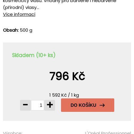
kosmeticity vlasů. Vhodný pro barvené i nebarvené
(přírodní) vlasy...
Více informací
Obsah:
500 g
Skladem (10+ ks)
796 Kč
1 592 Kč / 1 kg
-
+
DO KOŠÍKU
Výrobce:
L'Oréal Professionnel