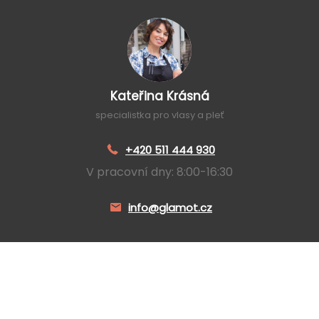
Kateřina Krásná
specialistka pro vlasy a pleť
+420 511 444 930
V pracovní dny: 8:00-16:30
info@glamot.cz