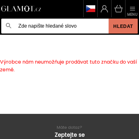
MENU
HLEDAT
Výrobce nám neumožňuje prodávat tuto značku do vaší
země.
Máte dotaz?
Zeptejte se