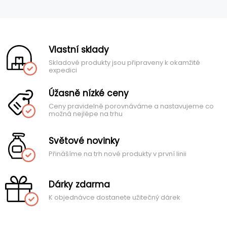
Vlastní sklady
Skladové produkty jsou připraveny k okamžité
expedici
Úžasně nízké ceny
Ceny pravidelně porovnáváme a nastavujeme co
možná nejlépe na trhu
Světové novinky
Přinášíme na trh nové produkty v první linii
Dárky zdarma
K objednávce dostanete užitečný dárek