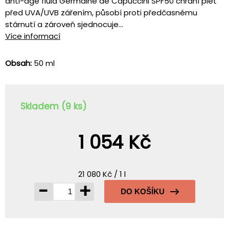
anti-age fluid Germaine de Capuccini SPF50 chrání pleť
před UVA/UVB zářením, působí proti předčasnému
stárnutí a zároveň sjednocuje...
Více informací
Obsah:
50 ml
Skladem (9 ks)
1 054 Kč
21 080 Kč / 1 l
-
+
DO KOŠÍKU