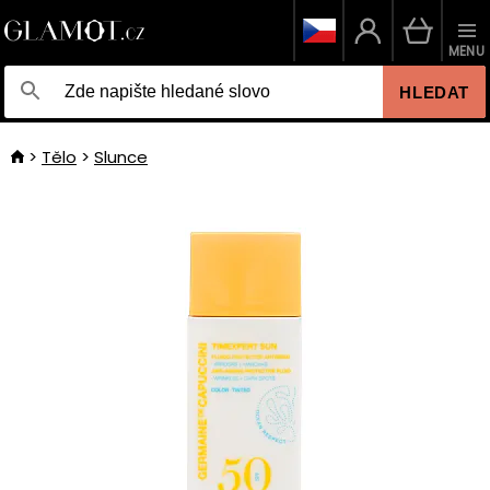
MENU
HLEDAT
Tělo
Slunce