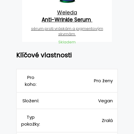
Weleda
Anti-Wrinkle Serum
sérum proti vráskám a pigmentovým
skvrnám
Skladem
Klíčové vlastnosti
Pro
Pro ženy
koho:
Složení:
Vegan
Typ
Zralá
pokožky: