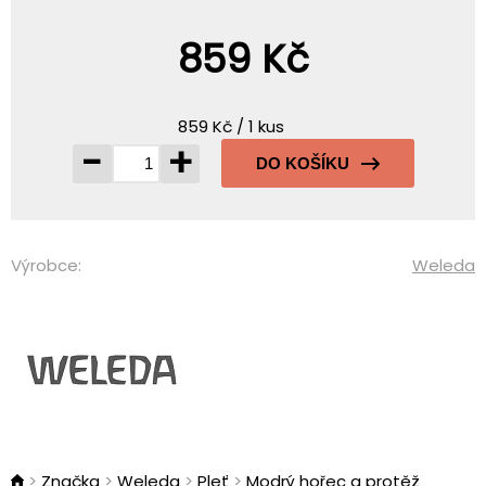
859 Kč
859 Kč / 1 kus
-
+
DO KOŠÍKU
Výrobce:
Weleda
Značka
Weleda
Pleť
Modrý hořec a protěž