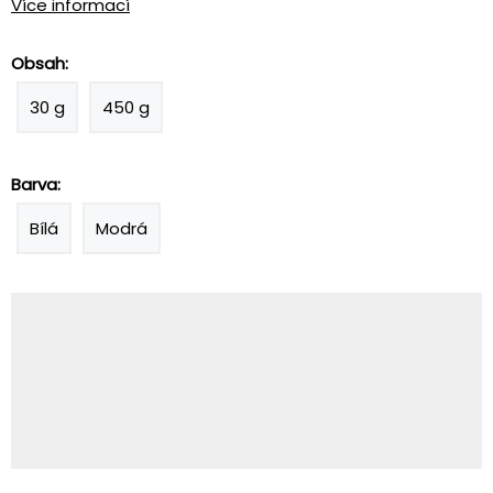
Více informací
Obsah:
30 g
450 g
Barva:
Bílá
Modrá