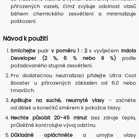
přirozených vazeb, čímž zvyšuje odolnost vlasů
během chemického zesvětlení a minimalizuje
poškození.
Návod k použití
Smíchejte
pudr
v poměru 1 : 2
s vyvíječem
Indola
Developer (2 %, 6 % nebo 9 %)
podle
požadovaného stupně zesvětlení.
Pro dodatečnou neutralizaci přidejte Ultra Cool
Booster u přirozených základen od 6.0 nebo
tmavších.
Aplikujte na suché, neumyté vlasy
– začněte
od délek a konečků směrem k pokožce hlavy.
Nechte působit 20–45 minut
bez zdroje tepla,
průběžně kontrolujte vývoj odstínu.
Důkladně opláchněte
a umyjte vlasy