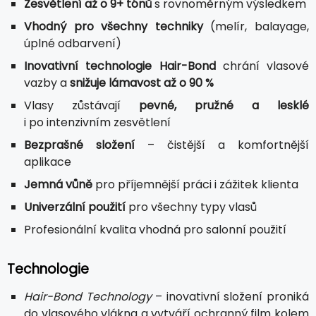
Zesvětlení až o 9+ tónů
s rovnoměrným výsledkem
Vhodný pro všechny techniky
(melír, balayage,
úplné odbarvení)
Inovativní technologie Hair-Bond
chrání vlasové
vazby a
snižuje lámavost až o 90 %
Vlasy zůstávají
pevné, pružné a lesklé
i po intenzivním zesvětlení
Bezprašné složení
– čistější a komfortnější
aplikace
Jemná vůně
pro příjemnější práci i zážitek klienta
Univerzální použití
pro všechny typy vlasů
Profesionální kvalita vhodná pro salonní použití
Technologie
Hair-Bond Technology
– inovativní složení proniká
do vlasového vlákna a vytváří ochranný film kolem