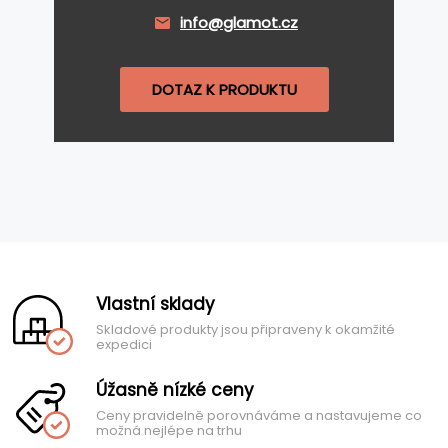
info@glamot.cz
DOTAZ K PRODUKTU
Vlastní sklady
Skladové produkty jsou připraveny k okamžité
expedici
Úžasně nízké ceny
Ceny pravidelně porovnáváme a nastavujeme co
možná nejlépe na trhu