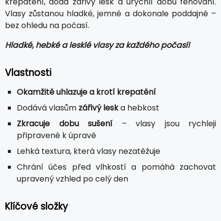
krepatění, dodá zářivý lesk a urychlí dobu fénování.
Vlasy zůstanou hladké, jemné a dokonale poddajné –
bez ohledu na počasí.
Hladké, hebké a lesklé vlasy za každého počasí!
Vlastnosti
Okamžitě uhlazuje a krotí krepatění
Dodává vlasům
zářivý lesk
a hebkost
Zkracuje dobu sušení
– vlasy jsou rychleji
připravené k úpravě
Lehká textura, která vlasy nezatěžuje
Chrání účes před vlhkostí a pomáhá zachovat
upravený vzhled po celý den
Klíčové složky