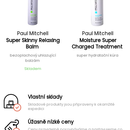
Paul Mitchell
Paul Mitchell
Super Skinny Relaxing
Moisture Super
Balm
Charged Treatment
bezoplachový uhlazující
super hydratační kúra
balzám
Skladem
Vlastní sklady
Skladové produkty jsou připraveny k okamžité
expedici
Úžasně nízké ceny
Ceny pravidelně porovnáváme a nastavujeme co