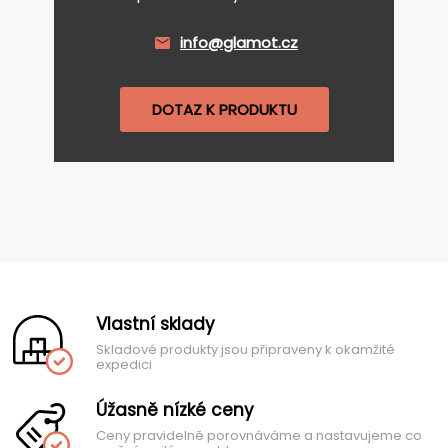
info@glamot.cz
DOTAZ K PRODUKTU
Vlastní sklady
Skladové produkty jsou připraveny k okamžité
expedici
Úžasně nízké ceny
Ceny pravidelně porovnáváme a nastavujeme co