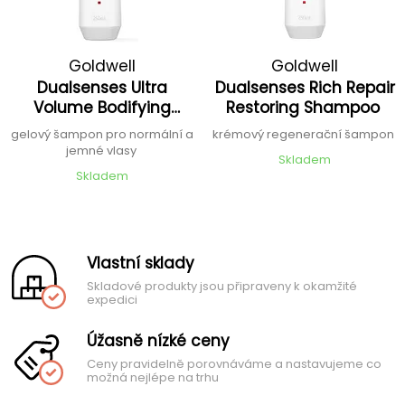
Goldwell
Goldwell
Dualsenses Ultra
Dualsenses Rich Repair
Volume Bodifying
Restoring Shampoo
Shampoo
gelový šampon pro normální a
krémový regenerační šampon
jemné vlasy
Skladem
Skladem
Vlastní sklady
Skladové produkty jsou připraveny k okamžité
expedici
Úžasně nízké ceny
Ceny pravidelně porovnáváme a nastavujeme co
možná nejlépe na trhu