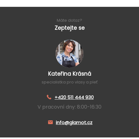
Máte dotaz?
Zeptejte se
Kateřina Krásná
specialistka pro vlasy a pleť
+420 511 444 930
V pracovní dny: 8:00-16:30
info@glamot.cz