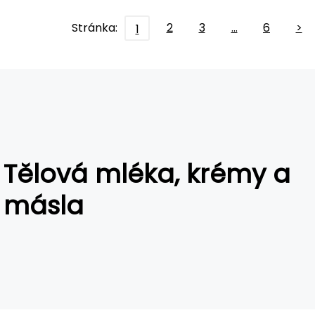
Stránka:
2
3
…
6
>
1
Tělová mléka, krémy a
másla