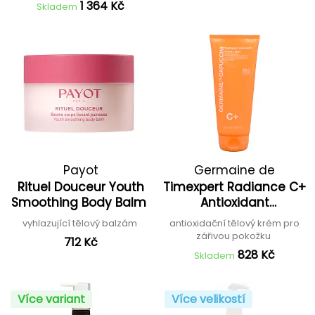
1 364 Kč
Skladem
Payot
Germaine de
Rituel Douceur Youth
Timexpert Radiance C+
Capuccini
Smoothing Body Balm
Antioxidant
Illuminating Body
vyhlazující tělový balzám
antioxidační tělový krém pro
Cream
zářivou pokožku
712 Kč
828 Kč
Skladem
Více variant
Více velikostí