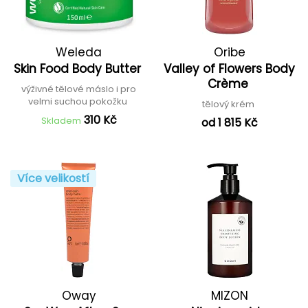
Weleda
Oribe
Skin Food Body Butter
Valley of Flowers Body
Crème
výživné tělové máslo i pro
velmi suchou pokožku
tělový krém
310 Kč
Skladem
od 1 815 Kč
Více velikostí
Oway
MIZON