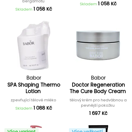
bergamotu
1 058 Kč
Skladem
1 058 Kč
Skladem
Babor
Babor
SPA Shaping Thermo
Doctor Regeneration
Lotion
The Cure Body Cream
zpevňující tělové mléko
tělový krém pro hedvábnou a
pevnější pokožku
1 088 Kč
Skladem
1 697 Kč
Více variant
Více velikostí