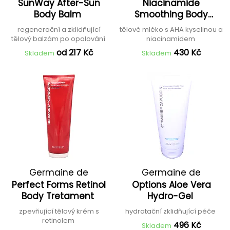
SunWay After-Sun
Niacinamide
Body Balm
Smoothing Body
Lotion
regenerační a zklidňující
tělové mléko s AHA kyselinou a
tělový balzám po opalování
niacinamidem
od 217 Kč
430 Kč
Skladem
Skladem
Germaine de
Germaine de
Perfect Forms Retinol
Options Aloe Vera
Capuccini
Capuccini
Body Tretament
Hydro-Gel
zpevňující tělový krém s
hydratační zklidňující péče
retinolem
496 Kč
Skladem