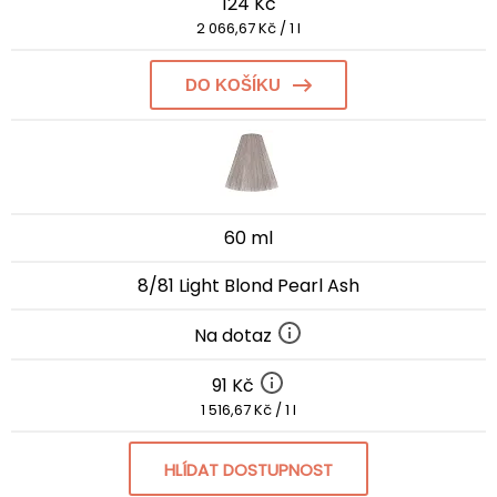
124 Kč
2 066,67 Kč / 1 l
DO KOŠÍKU
60 ml
8/81 Light Blond Pearl Ash
Na dotaz
91 Kč
1 516,67 Kč / 1 l
HLÍDAT DOSTUPNOST