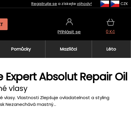
Registrujte se
a získejte
výhody!
CZK
AT
0 Kč
Přihlásit se
Pomůcky
Mazlíčci
Léto
e Expert Absolut Repair Oil
né vlasy
vlasy. Vlastnosti Zlepšuje ovladatelnost a styling
lesk Nezanechává mastný...