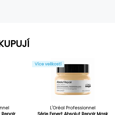
KUPUJÍ
Více velikostí
onnel
L'Oréal Professionnel
t Repair
Série Expert Absolut Repair Mask