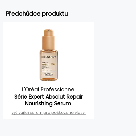
Předchůdce produktu
L'Oréal Professionnel
Série Expert Absolut Repair
Nourishing Serum
vyživující sérum pro poškozené vlasy