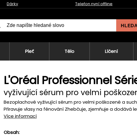
Dárky
Telefon nyní offline
HLED
Pleť
Tělo
Líčení
L'Oréal Professionnel Séri
vyživující sérum pro velmi poškoze
Bezoplachové vyživující sérum pro velmi poškozené a suché 
Přiravuje vlasy na fénování Zhebčuje, zjemňuje a dodává 
Více informací
Obsah: