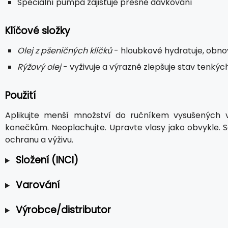
Speciální pumpa zajišťuje přesné dávkování
Klíčové složky
Olej z pšeničných klíčků
- hloubkově hydratuje, obnov
Rýžový olej
- vyživuje a výrazně zlepšuje stav tenký
Použití
Aplikujte menší množství do ručníkem vysušených 
konečkům. Neoplachujte. Upravte vlasy jako obvykle. S
ochranu a výživu.
Složení (INCI)
Varování
Výrobce/distributor