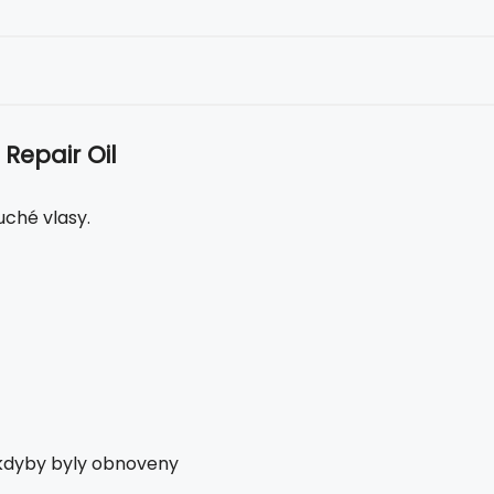
 Repair Oil
uché vlasy.
ko kdyby byly obnoveny