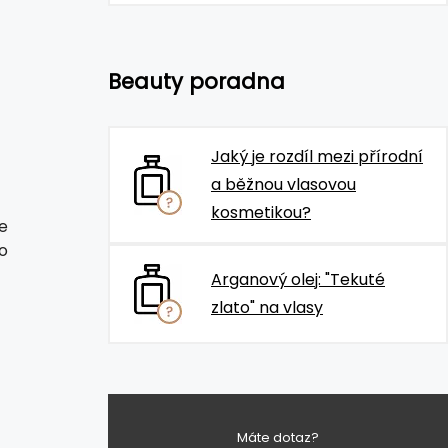
Beauty poradna
Jaký je rozdíl mezi přírodní
a běžnou vlasovou
kosmetikou?
e
o
Arganový olej: "Tekuté
zlato" na vlasy
Máte dotaz?