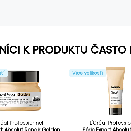
NÍCI K PRODUKTU ČASTO 
stí
Více velikostí
réal Professionnel
L'Oréal Professi
rt Absolut Repair Golden
Série Expert Absolu