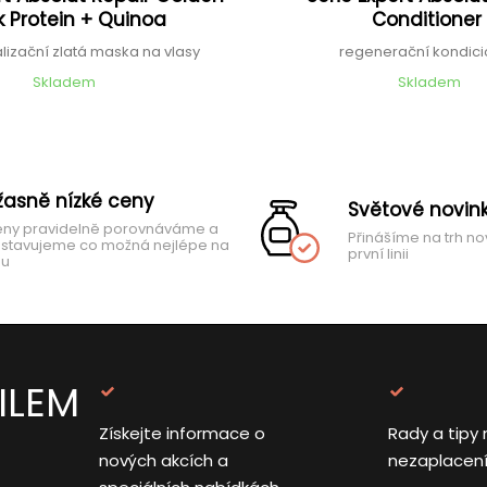
 Protein + Quinoa
Conditione
alizační zlatá maska na vlasy
regenerační kondic
Skladem
Skladem
žasně nízké ceny
Světové novin
ny pravidelně porovnáváme a
Přinášíme na trh no
stavujeme co možná nejlépe na
první linii
hu
ILEM
Získejte informace o
Rady a tipy 
nových akcích a
nezaplacen