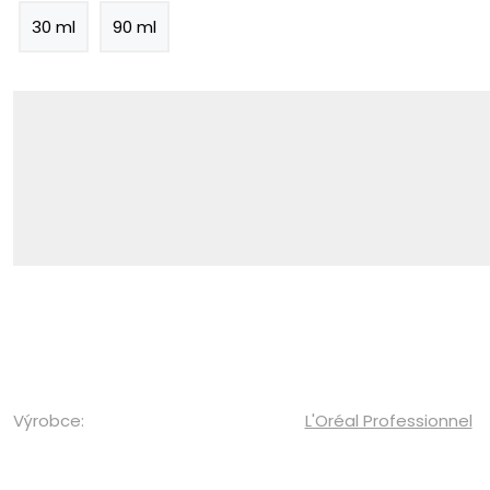
30 ml
90 ml
Výrobce:
L'Oréal Professionnel