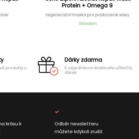
r
Protein + Omega 9
ioner
regenerační maska pro poškozené vlasy
Skladem
ky
Dárky zdarma
vé produkty v
K objednávce dostanete užitečný
dárek
na krásu k
Odběr newsletteru
í
můžete kdykoli zrušit