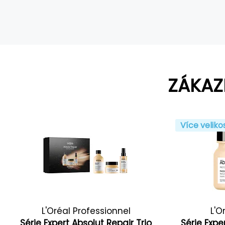
ZÁKAZ
Více veliko
L'Oréal Professionnel
L'O
Série Expert Absolut Repair Trio
Série Expe