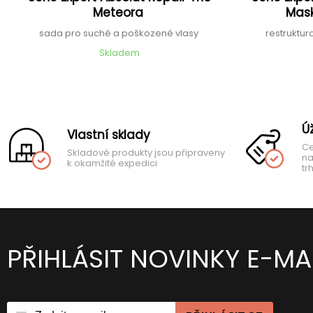
Meteora
Mask
sada pro suché a poškozené vlasy
restruktur
Skladem
Ú
Vlastní sklady
Ce
Skladové produkty jsou připraveny
na
k okamžité expedici
tr
PŘIHLÁSIT NOVINKY E-MA