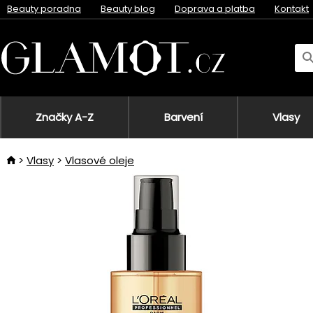
Beauty poradna
Beauty blog
Doprava a platba
Kontakt
Značky A-Z
Barvení
Vlasy
Vlasy
Vlasové oleje