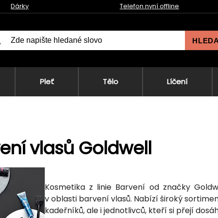
Dárky
Telefon nyní offline
HLED
Pleť
Tělo
Líčení
ení vlasů Goldwell
Kosmetika z linie Barvení od značky Goldwel
v oblasti barvení vlasů. Nabízí široký sortim
kadeřníků, ale i jednotlivců, kteří si přejí d