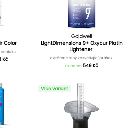
Goldwell
ir Color
LightDimensions 9+ Oxycur Platin
Lightener
 amoniaku
extrémně silný zesvětlující prášek
3 Kč
549 Kč
Skladem
Více variant