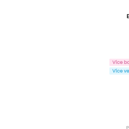
Více b
Více ve
p