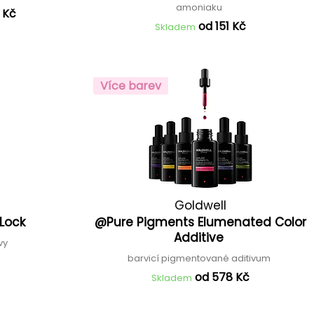
amoniaku
 Kč
od 151 Kč
Skladem
Více barev
Goldwell
 Lock
@Pure Pigments Elumenated Color
Additive
rvy
barvicí pigmentované aditivum
od 578 Kč
Skladem