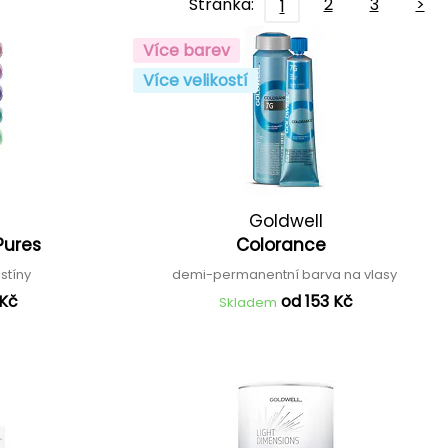
Stránka:
2
3
>
1
Více barev
Více velikostí
Goldwell
Pures
Colorance
dstíny
demi-permanentní barva na vlasy
 Kč
od 153 Kč
Skladem