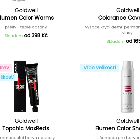
Goldwell
Goldwell
Elumen Color Warms
Colorance Cove
přeliv - teplé odstíny
vysoce krycí demi-perman
vlasy
od 398 Kč
Skladem
od 16
Skladem
arev
Více velikostí
likostí
Goldwell
Goldwell
Topchic MaxReds
Elumen Color 
ermanentní barva na vlasy
šampon pro barven