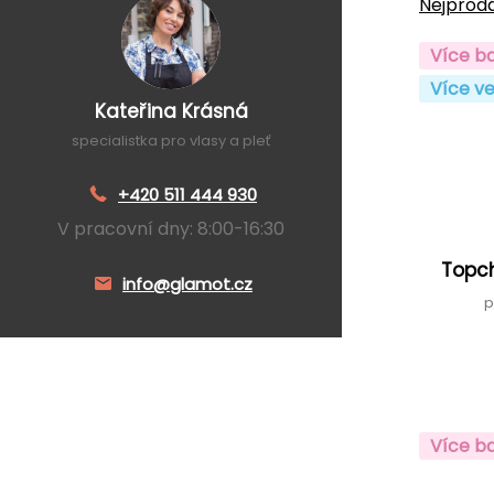
Nejprodá
Více b
Více ve
Kateřina Krásná
specialistka pro vlasy a pleť
+420 511 444 930
V pracovní dny: 8:00-16:30
Topch
info@glamot.cz
p
Více b