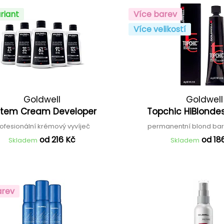
riant
Více barev
Více velikostí
Goldwell
Goldwell
stem Cream Developer
Topchic HiBlonde
ofesionální krémový vyvíječ
permanentní blond bar
od 216 Kč
od 18
Skladem
Skladem
arev