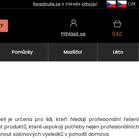
Registrujte se
a získejte
výhody!
CZK
AT
0 Kč
Přihlásit se
Pomůcky
Mazlíčci
Léto
l je určena pro lidi, kteří hledají profesionální řešení
ent produktů, které uspokojí potřeby nejen profesionálních
osáhnout salonových výsledků v pohodlí domova.