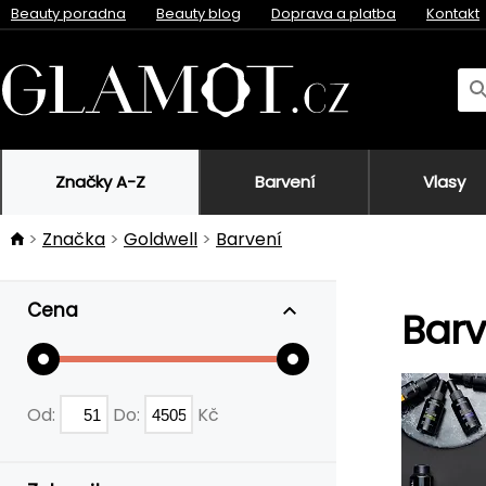
Beauty poradna
Beauty blog
Doprava a platba
Kontakt
Značky A-Z
Barvení
Vlasy
Značka
Goldwell
Barvení
Cena
Barv
Od:
Do:
Kč