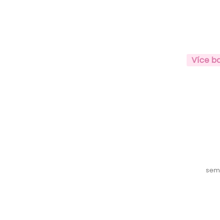
Více b
sem