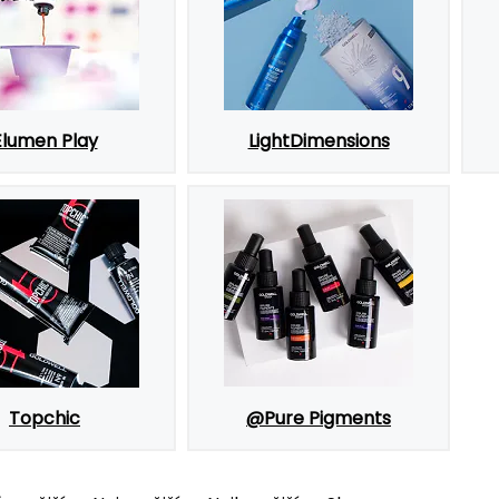
Elumen Play
LightDimensions
Topchic
@Pure Pigments