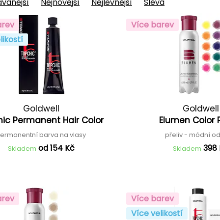
vanější
Nejnovější
Nejlevnější
Sleva
arev
Více barev
likostí
Goldwell
Goldwell
ic Permanent Hair Color
Elumen Color 
ermanentní barva na vlasy
přeliv - módní o
od 154 Kč
398
Skladem
Skladem
arev
Více barev
Více velikostí