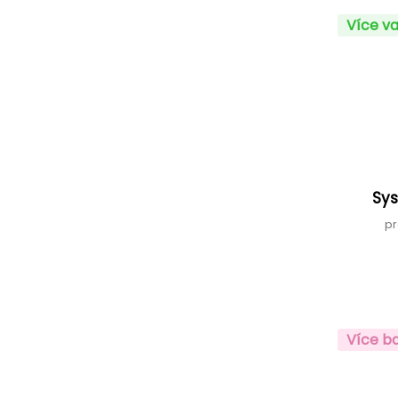
Více va
Sy
pr
Více b