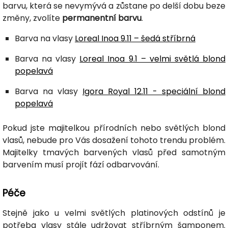
barvu, která se nevymývá a zůstane po delší dobu beze
změny, zvolíte
permanentní barvu
.
Barva na vlasy
Loreal Inoa 9.11 – šedá stříbrná
Barva na vlasy
Loreal Inoa 9.1 – velmi světlá blond
popelavá
Barva na vlasy
Igora Royal 12.11 - speciální blond
popelavá
Pokud jste majitelkou přírodních nebo světlých blond
vlasů, nebude pro Vás dosažení tohoto trendu problém.
Majitelky tmavých barvených vlasů před samotným
barvením musí projít fází odbarvování.
Péče
Stejně jako u velmi světlých platinových odstínů je
potřeba vlasy stále udržovat stříbrným šamponem.