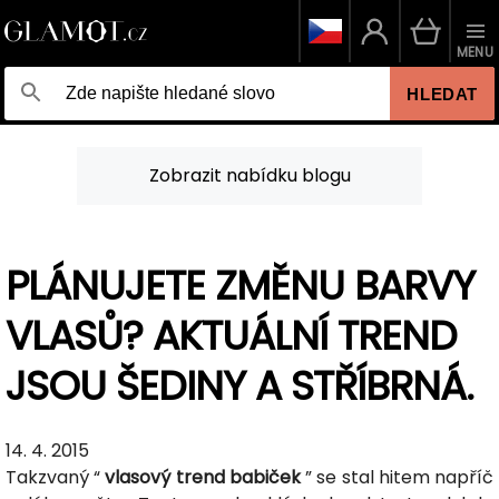
MENU
HLEDAT
Zobrazit nabídku blogu
PLÁNUJETE ZMĚNU BARVY
VLASŮ? AKTUÁLNÍ TREND
JSOU ŠEDINY A STŘÍBRNÁ.
14. 4. 2015
Takzvaný “
vlasový trend babiček
” se stal hitem napříč