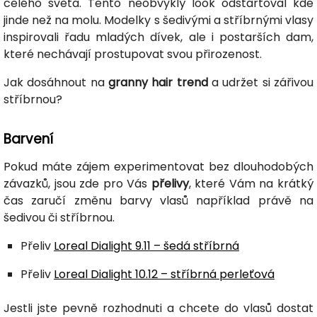
celého světa. Tento neobvyklý look odstartoval kde
jinde než na molu. Modelky s šedivými a stříbrnými vlasy
inspirovali řadu mladých dívek, ale i postarších dam,
které nechávají prostupovat svou přirozenost.
Jak dosáhnout na
granny hair trend
a udržet si zářivou
stříbrnou?
Barvení
Pokud máte zájem experimentovat bez dlouhodobých
závazků, jsou zde pro Vás
přelivy
, které Vám na krátký
čas zaručí změnu barvy vlasů například právě na
šedivou či stříbrnou.
Přeliv
Loreal Dialight 9.11 – šedá stříbrná
Přeliv
Loreal Dialight 10.12 – stříbrná perleťová
Jestli jste pevně rozhodnuti a chcete do vlasů dostat