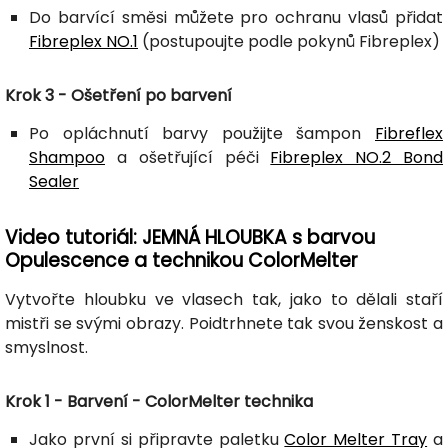
Do barvící směsi můžete pro ochranu vlasů přidat
Fibreplex NO.1
(postupoujte podle pokynů Fibreplex)
Krok 3 - Ošetření po barvení
Po opláchnutí barvy použijte šampon
Fibreflex
Shampoo
a ošetřující péči
Fibreplex NO.2 Bond
Sealer
Video tutoriál: JEMNÁ HLOUBKA s barvou
Opulescence a technikou ColorMelter
Vytvořte hloubku ve vlasech tak, jako to dělali staří
mistři se svými obrazy. Poidtrhnete tak svou ženskost a
smyslnost.
Krok 1 - Barvení - ColorMelter technika
Jako první si připravte paletku
Color Melter Tray
a