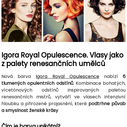
Igora Royal Opulescence. Vlasy jako
z palety renesančních umělců
Nová barva
Igora Royal Opulescence
nabízí
6
tlumených opulentních odstínů
. Kombinace bohatých,
vícetónových odstínů inspirovaných paletou
renesančních mistrů, vytváří ve vlasech intenzivní
hloubku a přirozené projasnění, které
podtrhne půvab
a smyslnost ženské krásy
.
Čím je barva unikátní?