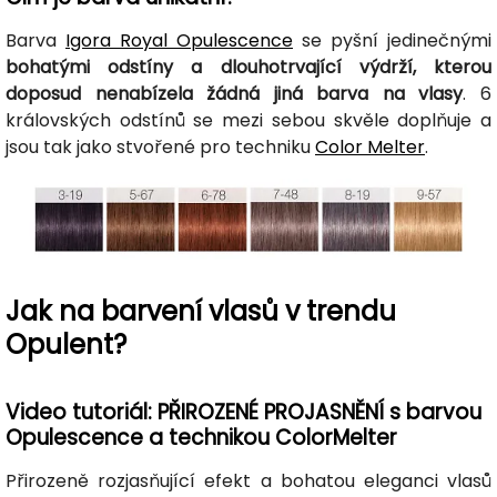
Barva
Igora Royal Opulescence
se pyšní jedinečnými
bohatými odstíny a dlouhotrvající výdrží, kterou
doposud nenabízela žádná jiná barva na vlasy
. 6
královských odstínů se mezi sebou skvěle doplňuje a
jsou tak jako stvořené pro techniku
Color Melter
.
Jak na barvení vlasů v trendu
Opulent?
Video tutoriál: PŘIROZENÉ PROJASNĚNÍ s barvou
Opulescence a technikou ColorMelter
Přirozeně rozjasňující efekt a bohatou eleganci vlasů