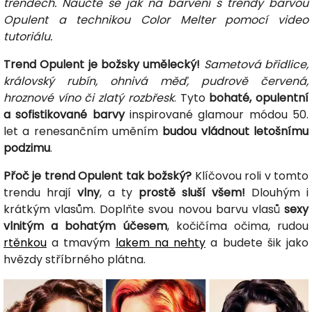
trendech. Naučte se jak na barvení s trendy barvou
Opulent a technikou Color Melter pomocí video
tutoriálu.
Trend Opulent je božsky umělecký!
Sametová břidlice,
královský rubín, ohnivá měď, pudrově červená,
hroznové víno či zlatý rozbřesk
. Tyto
bohaté, opulentní
a sofistikované barvy
inspirované glamour módou 50.
let a renesančním uměním
budou vládnout letošnímu
podzimu
.
Přoč je trend Opulent tak božský?
Klíčovou roli v tomto
trendu hrají
vlny
, a ty
prostě sluší všem!
Dlouhým i
krátkým vlasům. Doplňte svou novou barvu vlasů
sexy
vlnitým a bohatým účesem
, kočičíma očima, rudou
rtěnkou
a tmavým
lakem na nehty
a budete šik jako
hvězdy stříbrného plátna.