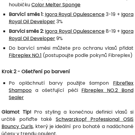
houbičku
Color Melter Sponge
Barvící směs 1:
Igora Royal Opulescence
3-19 +
Igora
Royal Oil Developer
3%
Barvíci směs 2:
Igora Royal Opulescence
8-19 +
Igora
Royal Oil Developer
9%
Do barvící směsi můžete pro ochranu vlasů přidat
Fibreplex NO.1
(postupoujte podle pokynů Fibreplex)
Krok 2 - Ošetření po barvení
Po opláchnutí barvy použijte šampon
Fibreflex
Shampoo
a ošetřující péči
Fibreplex NO.2 Bond
Sealer
Glamot Tip!
Pro styling a konečnou definici vlasů si
určitě pořiďte také
Schwarzkopf Professional OSiS
Bouncy Curls
, který je ideální pro bohaté a nadáchané
účesy v trendu opulent.