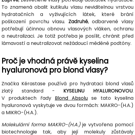
To znamená obalit kutikulu vlasu neviditelnou vrstvou
hydratačních a vyživujících látek, které brání
poškození povrchu vlasu.
Zadruhé
, odbarvené vlasy
potřebují účinnou obnovu vlasových vláken, ochranu
a neutralizaci. Je totiž potřeba je posílit, chránit před
lámavostí a neutralizovat nežádoucí měděné podtóny.
Proč je vhodná právě kyselina
hyaluronová pro blond vlasy?
Značka Kérastase používá pro hydrataci blond vlasů
zlatý standard -
KYSELINU HYALURONOVOU
.
V produktech řady
Blond Absolu
se tato kyselina
hyaluronová vyskytuje ve dvou formách: MAKRO-(H.A.)
a MIKRO-(H.A.).
Molekulární forma MAKRO-(H.A.)
je vytvořena pomocí
biotechnologie tak, aby její molekuly zůstávaly