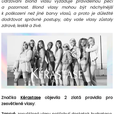
Udržování blond vlasů vyžaduje pravidelnou péči
a pozornost. Blond vlasy mohou být náchylnější
k poškození než jiné barvy vlasů, a proto je důležité
dodržovat správné postupy, aby vaše vlasy zůstaly
zdravé, lesklé a živé.
Značka
Kérastase
objevila 2 zlatá pravidla pro
zesvětlené vlasy:
Zaprvé
, zesvětlené vlasy potřebují dostatek hydratace.