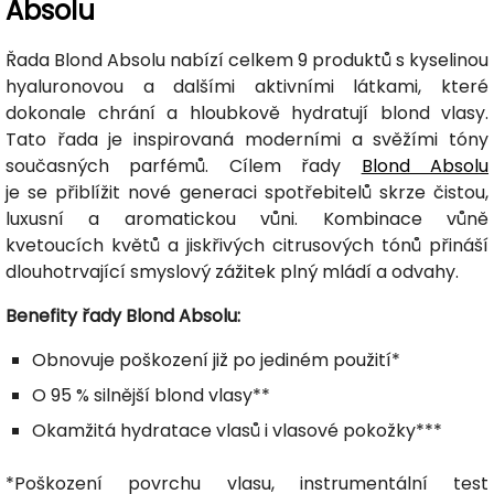
Absolu
Řada Blond Absolu nabízí celkem 9 produktů s kyselinou
hyaluronovou a dalšími aktivními látkami, které
dokonale chrání a hloubkově hydratují blond vlasy.
Tato řada je inspirovaná moderními a svěžími tóny
současných parfémů. Cílem řady
Blond Absolu
je se přiblížit nové generaci spotřebitelů skrze čistou,
luxusní a aromatickou vůni. Kombinace vůně
kvetoucích květů a jiskřivých citrusových tónů přináší
dlouhotrvající smyslový zážitek plný mládí a odvahy.
Benefity řady Blond Absolu:
Obnovuje poškození již po jediném použití*
O 95 % silnější blond vlasy**
Okamžitá hydratace vlasů i vlasové pokožky***
*Poškození povrchu vlasu, instrumentální test