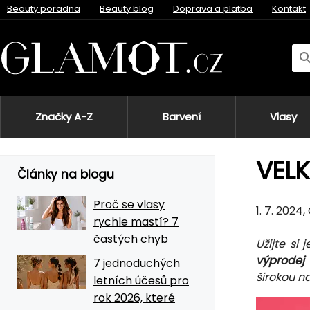
Beauty poradna
Beauty blog
Doprava a platba
Kontakt
Značky A-Z
Barvení
Vlasy
VEL
Články na blogu
Proč se vlasy
1. 7. 2024, 
rychle mastí? 7
častých chyb
Užijte si
výprodej 
7 jednoduchých
širokou n
letních účesů pro
rok 2026, které