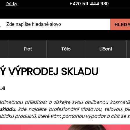
+420 511 444 930
Dárky
HLED
Pleť
Tělo
Líčení
KÝ VÝPRODEJ SKLADU
Oli
 jedinečnou příležitost a získejte svou oblíbenou kosmeti
skladu
, kde najdete profesionální vlasovou, tělovou, p
abídku produktů, které vám pomohou vypadat a cítit se s