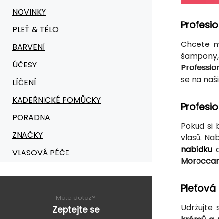
NOVINKY
Profesio
PLEŤ & TĚLO
Chcete mí
BARVENÍ
šampony, 
ÚČESY
Professio
se na naš
LÍČENÍ
KADEŘNICKÉ POMŮCKY
Profesi
PORADNA
Pokud si 
ZNAČKY
vlasů. Na
nabídku
a
VLASOVÁ PÉČE
Moroccan
Pleťová
Máte dotaz?
Udržujte 
Zeptejte se