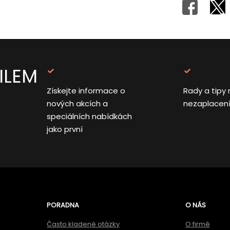
ILEM
Získejte informace o
Rady a tipy 
nových akcích a
nezaplacen
speciálních nabídkách
jako první
PORADNA
O NÁS
Často kladené otázky
O firmě