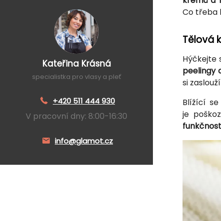
krémů a 
Co třeba
Tělová 
Hýčkejte 
Kateřina Krásná
peelingy 
specialistka pro vlasy a pleť
si zaslouž
+420 511 444 930
Blížící s
je poško
V pracovní dny: 8:00-16:30
funkčnost
info@glamot.cz