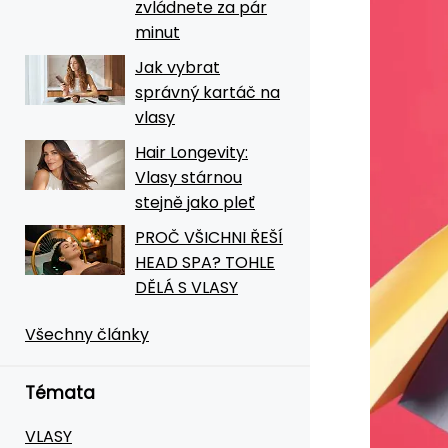
zvládnete za pár
minut
Jak vybrat
správný kartáč na
vlasy
Hair Longevity:
Vlasy stárnou
stejně jako pleť
PROČ VŠICHNI ŘEŠÍ
HEAD SPA? TOHLE
DĚLÁ S VLASY
Všechny články
Témata
VLASY