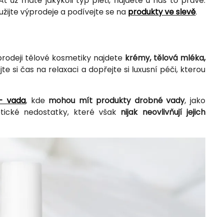
 Ať už máte jakýkoli typ pleti, najdete u nás to pravé.
užijte výprodeje a podívejte se na
produkty ve slevě
.
prodeji tělové kosmetiky najdete
krémy, tělová mléka,
jte si čas na relaxaci a dopřejte si luxusní péči, kterou
 - vada
, kde
mohou mít produkty drobné vady
, jako
etické nedostatky, které však
nijak neovlivňují jejich