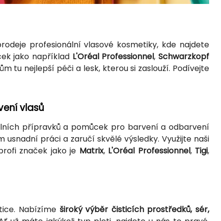
rodeje profesionální vlasové kosmetiky, kde najdete
ček jako například
L'Oréal Professionnel
,
Schwarzkopf
 tu nejlepší péči a lesk, kterou si zaslouží. Podívejte
vení vlasů
nálních přípravků a pomůcek pro barvení a odbarvení
 usnadní práci a zaručí skvělé výsledky. Využijte naši
profi značek jako je
Matrix
,
L'Oréal Professionnel
,
Tigi
,
etice. Nabízíme
široký výběr čisticích prostředků, sér,