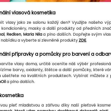
nální vlasová kosmetika
t vlasy jako ze salonu každý den? Využijte našeho výp
kondicionéry, masky a další produkty od předních zna
nal
,
Redken
,
Maria Nila
a plno dalších. Dopřejte svým vlasům
i nabídku a vyberte si zlevněné produkty
ZDE
.
onální přípravky a pomůcky pro barvení a odbar
barvíte vlasy doma, určitě oceníte náš výběr profesio
bízíme barvy, oxidanty, štětce a další pomůcky, které vám
 ušetřete na kvalitních produktech. Vybírat můžete z 
Oil
a plno dalších.
 kosmetika
svou pleť mladistvou a zářivou díky naší pleťové kosm