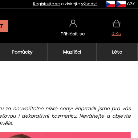
Registrujte se
a získejte
výhody!
CZK
AT
0 Kč
Přihlásit se
Pomůcky
Mazlíčci
Léto
ku za neuvěřitelně nízké ceny! Připravili jsme pro vás
leťovou i dekorativní kosmetiku. Neváhejte a objevte
kvěle.