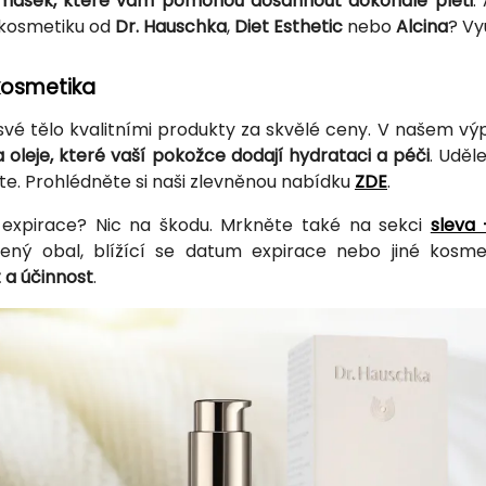
masek, které vám pomohou dosáhnout dokonalé pleti
.
 kosmetiku od
Dr. Hauschka
,
Diet Esthetic
nebo
Alcina
? Vy
kosmetika
své tělo kvalitními produkty za skvělé ceny. V našem vý
a oleje, které vaší pokožce dodají hydrataci a péči
. Uděle
íte. Prohlédněte si naši zlevněnou nabídku
ZDE
.
e expirace? Nic na škodu. Mrkněte také na sekci
sleva
zený obal, blížící se datum expirace nebo jiné kosm
 a účinnost
.