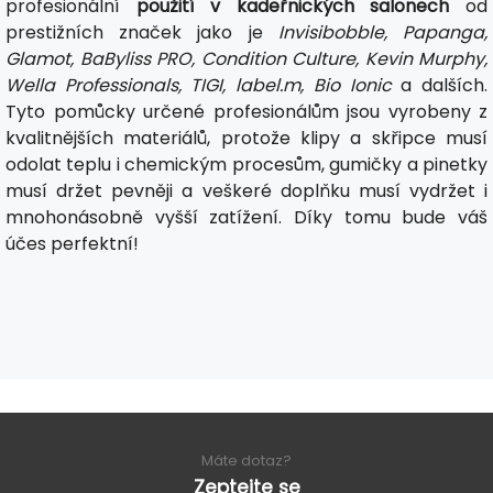
profesionální
použití v kadeřnických salonech
od
prestižních značek jako je
Invisibobble, Papanga,
Glamot, BaByliss PRO, Condition Culture, Kevin Murphy,
Wella Professionals, TIGI, label.m, Bio Ionic
a dalších.
Tyto pomůcky určené profesionálům jsou vyrobeny z
kvalitnějších materiálů, protože klipy a skřipce musí
odolat teplu i chemickým procesům, gumičky a pinetky
musí držet pevněji a veškeré doplňku musí vydržet i
mnohonásobně vyšší zatížení. Díky tomu bude váš
účes perfektní!
Máte dotaz?
Zeptejte se