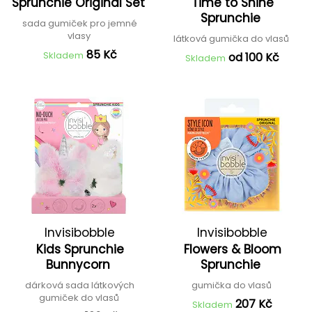
Sprunchie Original Set
Time to Shine
Sprunchie
sada gumiček pro jemné
vlasy
látková gumička do vlasů
85 Kč
Skladem
od 100 Kč
Skladem
Invisibobble
Invisibobble
Kids Sprunchie
Flowers & Bloom
Bunnycorn
Sprunchie
dárková sada látkových
gumička do vlasů
gumiček do vlasů
207 Kč
Skladem