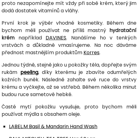
proto nezapomínejte mít vždy při sobě krém, který jim
dodá dostatek vitamínů a vláhy.
První krok je výběr vhodné kosmetiky. Během dne
bychom měli používat ne příliš mastný
hydratační
krém
například
DAVINES
. Nanášíme ho v tenkých
vrstvách a důkladně vmasírujeme. Na noc dáváme
přednost mastnějším produktům
Korres
.
Jednou týdně, stejně jako u pokožky těla, dopřejte svým
rukám
peeling
, díky kterému je zbavíte odumřelých
kožních buněk. Následně zahalte své ruce do vrstvy
krému a vyčkejte, až se vstřebá. Během několika minut
budou ruce sametově hebké.
Časté mytí pokožku vysušuje, proto bychom měli
používat mýdla s obsahem oleje.
LABEL.M Basil & Mandarin Hand Wash