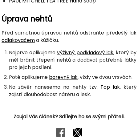
PAUL MITCHELL TEA TREE Hand Soap
Úprava nehtů
Před samotnou úpravou nehtů odstraňte předešlý lak
odlakovačem
a kůžičku.
Nejprve aplikujeme
výživný podkladový lak
, který by
měl bránit třepení nehtů a dodávat potřebné látky
pro jejich posílení.
Poté aplikujeme
barevný lak
, vždy ve dvou vrsvách.
Na závěr nanesema na nehty tzv.
Top lak
, který
zajistí dlouhodobost nátěru a lesk.
Zaujal Vás článek? Sdílejte ho se svými přáteli.