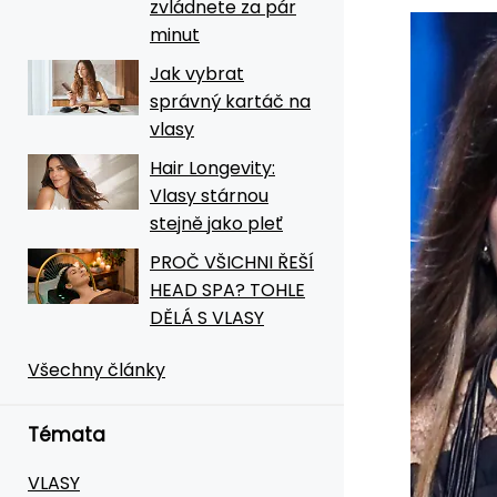
zvládnete za pár
minut
Jak vybrat
správný kartáč na
vlasy
Hair Longevity:
Vlasy stárnou
stejně jako pleť
PROČ VŠICHNI ŘEŠÍ
HEAD SPA? TOHLE
DĚLÁ S VLASY
Všechny články
Témata
VLASY