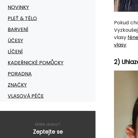
NOVINKY
PLEŤ & TĚLO
Pokud chc
BARVENÍ
Vyzkoušej
vlasy
fén
ÚČESY
vlasy
.
LÍČENÍ
2) Uhlaz
KADEŘNICKÉ POMŮCKY
PORADNA
ZNAČKY
VLASOVÁ PÉČE
Máte dotaz?
Zeptejte se