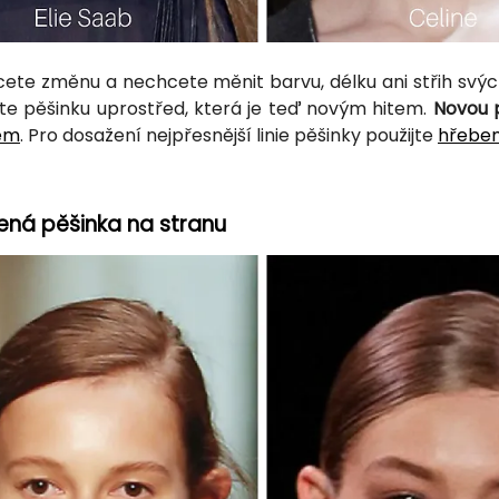
ete změnu a nechcete měnit barvu, délku ani střih svých 
te pěšinku uprostřed, která je teď novým hitem.
Novou p
em
. Pro dosažení nejpřesnější linie pěšinky použijte
hřeben
ená pěšinka na stranu