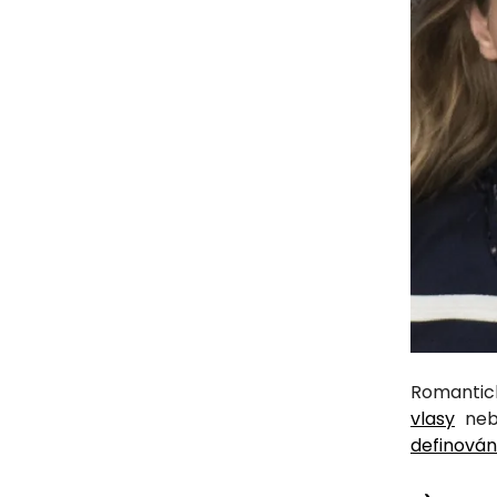
Romantick
vlasy
ne
definován