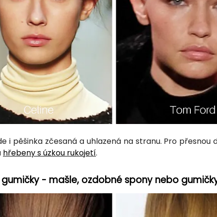
e i pěšinka zčesaná a uhlazená na stranu. Pro přesnou d
a
hřebeny s úzkou rukojetí
.
o gumičky - mašle, ozdobné spony nebo gumičk