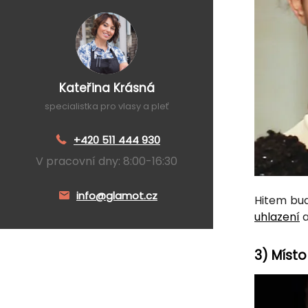
Kateřina Krásná
specialistka pro vlasy a pleť
+420 511 444 930
V pracovní dny: 8:00-16:30
info@glamot.cz
Hitem bud
uhlazení
3) Míst