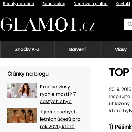
Beauty poradna
Beauty blog
Doprava a platba
Kontakt
Značky A-Z
Barvení
Vlasy
TOP 
Články na blogu
Proč se vlasy
20. 9. 2016
rychle mastí? 7
Inspirujt
častých chyb
uhlazený 
které byl
7 jednoduchých
letních účesů pro
rok 2026, které
1) Pěšin