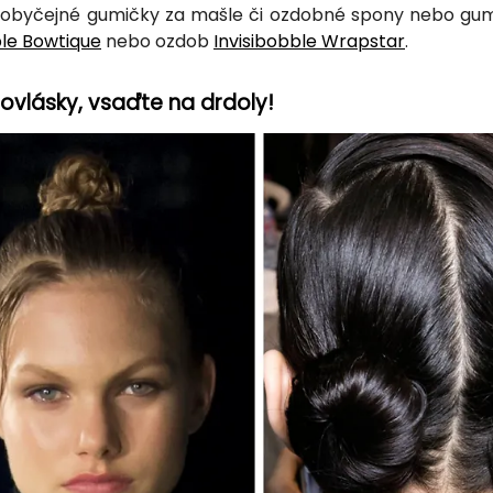
obyčejné gumičky za mašle či ozdobné spony nebo gum
ble Bowtique
nebo ozdob
Invisibobble Wrapstar
.
ovlásky, vsaďte na drdoly!