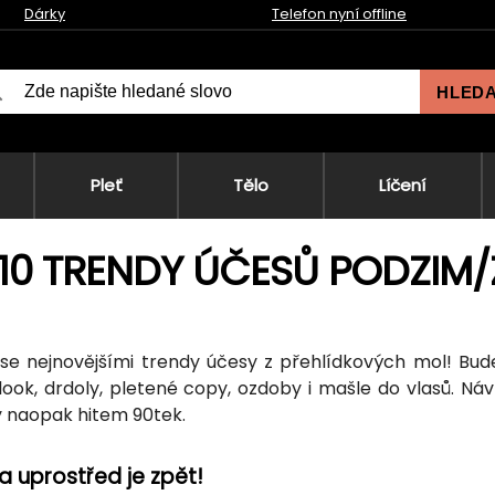
Dárky
Telefon nyní offline
HLED
Pleť
Tělo
Líčení
10 TRENDY ÚČESŮ PODZIM/
e se nejnovějšími trendy účesy z přehlídkových mol! Bud
look, drdoly, pletené copy, ozdoby i mašle do vlasů. Návr
y naopak hitem 90tek.
ka uprostřed je zpět!