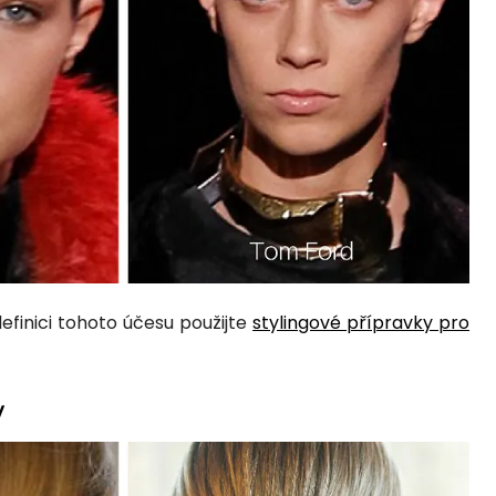
efinici tohoto účesu použijte
stylingové přípravky pro
y