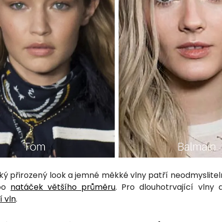
ý přirozený look a jemné měkké vlny patří neodmysliteln
bo
natáček většího průměru
. Pro dlouhotrvající vln
í vln
.