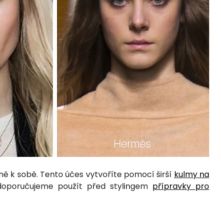
ě k sobě. Tento účes vytvoříte pomocí širší
kulmy na
y doporučujeme použít před stylingem
přípravky pro