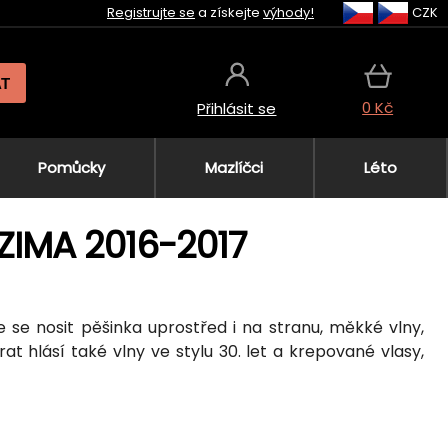
Registrujte se
a získejte
výhody!
CZK
AT
0 Kč
Přihlásit se
Pomůcky
Mazlíčci
Léto
ZIMA 2016-2017
e se nosit pěšinka uprostřed i na stranu, měkké vlny,
at hlásí také vlny ve stylu 30. let a krepované vlasy,