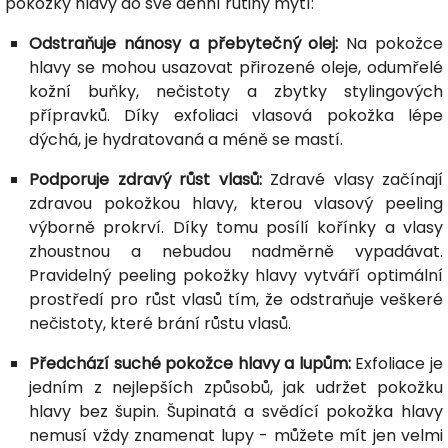
pokožky hlavy do své denní rutiny mytí:
Odstraňuje nánosy a přebytečný olej:
Na pokožce
hlavy se mohou usazovat přirozené oleje, odumřelé
kožní buňky, nečistoty a zbytky stylingových
přípravků. Díky exfoliaci vlasová pokožka lépe
dýchá, je hydratovaná a méně se mastí.
Podporuje zdravý růst vlasů:
Zdravé vlasy začínají
zdravou pokožkou hlavy, kterou vlasový peeling
výborně prokrví. Díky tomu posílí kořínky a vlasy
zhoustnou a nebudou nadměrně vypadávat.
Pravidelný peeling pokožky hlavy vytváří optimální
prostředí pro růst vlasů tím, že odstraňuje veškeré
nečistoty, které brání růstu vlasů.
Předchází suché pokožce hlavy a lupům:
Exfoliace je
jedním z nejlepších způsobů, jak udržet pokožku
hlavy bez šupin. Šupinatá a svědící pokožka hlavy
nemusí vždy znamenat lupy - můžete mít jen velmi