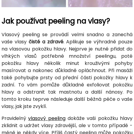
Jak používat peeling na vlasy?
Vlasový peeling se provádí velmi snadno a zanechá
vaše vlasy
čisté a zdravé
. Aplikuje se výhradně pouze
na vlasovou pokožku hlavy. Nejprve je nutné přidat do
vlhkých vlasů potřebné množství peelingu, poté
pokožku hlavy několik minut krouživými pohyby
masírovat a nakonec důkladně opláchnout. Při masáži
také pohybujte prsty od přední části pokožky hlavy k
zadní. To vám pomůže důkladně exfoliovat pokožku
hlavy a odstranit tak mastnotu a další nánosy. Po
tomto kroku teprve následuje další běžná péče o vaše
vlasy, jak jste zvyklí.
Pravidelný
vlasový peeling
dokáže vaši pokožku hlavy
zklidnit a udržet vlasy zdravější, ale v tomto případě -
méně je někdy více. Příliš častý peeling může pokožku