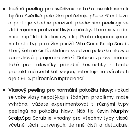
Ideální peeling pro svědivou pokožku se sklonem k
lupům:
Svědivá pokožka potřebuje především úlevu,
a proto je vhodné používat především peelingy se
zklidňujícími protizánětlivými účinky, které si v sobě
nosí například kokosový olej. Proto doporučujeme
na tento typ pokožky použít
Vita Coco Scalp Scrub
,
který šetrně čistí, uklidňuje svědivou pokožku hlavy a
zanechává ji příjemně svěží. Dobrou zprávu máme
také pro milovníky přírodní kosmetiky - tento
produkt má certifikát vegan, netestuje na zvířatech
a je z 95 % přírodních ingrediencí.
Vlasový peeling pro normální pokožku hlavy:
Pokud
se vaše vlasy nepotýkají s žádnými problémy, máte
vyhráno. Můžete experimentovat s různými typy
peelingů na pokožku hlavy. Náš tip
Kevin Murphy
Scalp.Spa Scrub
je vhodný pro všechny typy vlasů,
včetně těch barvených. Jemně čistí a detoxikuje,