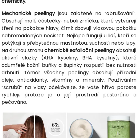
chemický
.
Mechanické peelingy
jsou založené na “obrušování”.
Obsahují malé částečky, neboli zrníčka, které vytvářejí
tření na pokožce hlavy, čímž zbavují vlasovou pokožku
nahromaděných nečistot. Nejlépe fungují u lidí, kteří se
potýkají s přebytečnou mastnotou, suchostí nebo lupy.
Na druhou stranu
chemické exfoliační peelingy
obsahují
aktivní složky (AHA kyseliny, BHA kyseliny), které
odumřelé kožní buňky a šupinky rozpustí bez nutnosti
drhnutí. Téměř všechny peelingy obsahují přírodní
oleje, antioxidanty, vitamíny a minerály. Používáním
“scrubů” na vlasy očekávejte, že vaše hříva poroste
rychleji, protože je o její prostředí postaráno a
pečováno.