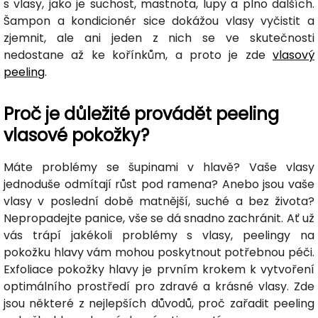
s vlasy, jako je suchost, mastnota, lupy a plno dalších.
Šampon a kondicionér sice dokážou vlasy vyčistit a
zjemnit, ale ani jeden z nich se ve skutečnosti
nedostane až ke kořínkům, a proto je zde
vlasový
peeling
.
Proč je důležité provádět peeling
vlasové pokožky?
Máte problémy se šupinami v hlavě? Vaše vlasy
jednoduše odmítají růst pod ramena? Anebo jsou vaše
vlasy v poslední době matnější, suché a bez života?
Nepropadejte panice, vše se dá snadno zachránit. Ať už
vás trápí jakékoli problémy s vlasy, peelingy na
pokožku hlavy vám mohou poskytnout potřebnou péči.
Exfoliace pokožky hlavy je prvním krokem k vytvoření
optimálního prostředí pro zdravé a krásné vlasy. Zde
jsou některé z nejlepších důvodů, proč zařadit peeling