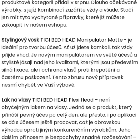
produktové kategorii přidali v srpnu. Dlouho očekávané
výrobky, s jejíž kombinací zazáříte vždy a všude. Stačí
jen mít tyto vychytané přípravky, které již můžete
zakoupit i v našem eshopu.
Stylingový vosk
TIGI BED HEAD Manipulator Matte
- je
ideální pro tvorbu účesů. Ať už jdete kamkoli, tak vždy
přijde vhod. Je novým manipulátorem ve světě účesů a
stylisté jásají nad jeho kvalitami, kterými jsou především
silná fixace, ale i ochrana vlasů proti krepatění a
častému poškození. Tento zbrusu nový přípravek
nesmí chybět ve Vaší výbavě.
Lak na vlasy
TIGI BED HEAD Flexi Head
– není
obyčejným lakem na vlasy. Jedná se o produkt, který
přináší pevný účes po celý den, ale přesto, i po aplikaci
se dá s účesem ještě pracovat, což je obrovskou
výhodou oproti jiným konkurenčním výrobkům. Jeho
dalším přínosem je bezpochyby snadné rozčesávání –