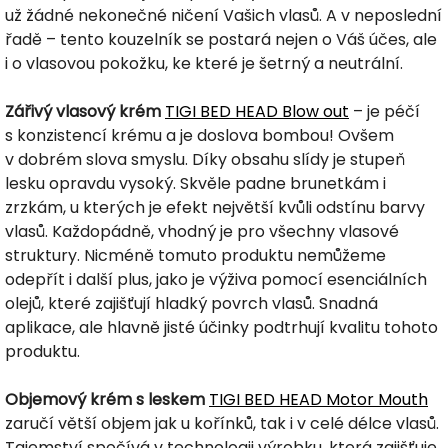
už žádné nekonečné ničení Vašich vlasů. A v neposlední
řadě – tento kouzelník se postará nejen o Váš účes, ale
i o vlasovou pokožku, ke které je šetrný a neutrální.
Zářivý vlasový krém
TIGI BED HEAD Blow out
– je péčí
s konzistencí krému a je doslova bombou! Ovšem
v dobrém slova smyslu. Díky obsahu slídy je stupeň
lesku opravdu vysoký. Skvěle padne brunetkám i
zrzkám, u kterých je efekt největší kvůli odstínu barvy
vlasů. Každopádně, vhodný je pro všechny vlasové
struktury. Nicméně tomuto produktu nemůžeme
odepřít i další plus, jako je výživa pomocí esenciálních
olejů, které zajišťují hladký povrch vlasů. Snadná
aplikace, ale hlavně jisté účinky podtrhují kvalitu tohoto
produktu.
Objemový krém s leskem
TIGI BED HEAD Motor Mouth
zaručí větší objem jak u kořínků, tak i v celé délce vlasů.
Tajemství spočívá v technologii výrobku, která zajišťuje